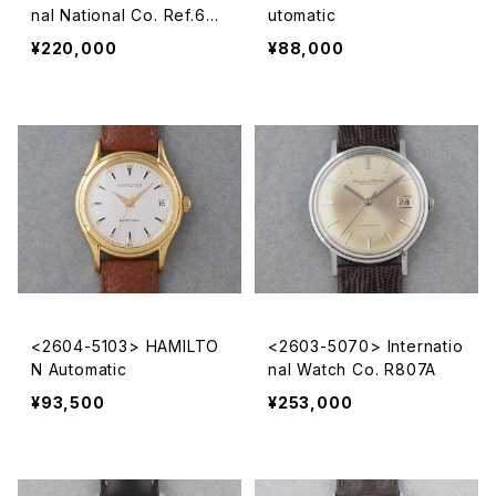
nal National Co. Ref.648
utomatic
A
¥220,000
¥88,000
<2604-5103> HAMILTO
<2603-5070> Internatio
N Automatic
nal Watch Co. R807A
¥93,500
¥253,000