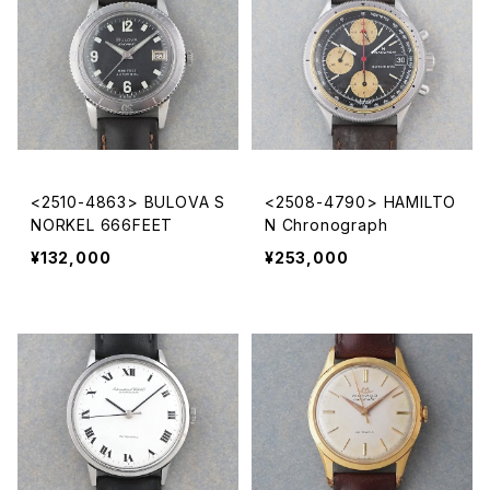
<2510-4863> BULOVA S
<2508-4790> HAMILTO
NORKEL 666FEET
N Chronograph
¥132,000
¥253,000