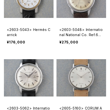
<2603-5043> Hermès C
<2603-5048> Internatio
arrick
nal National Co. Ref.648
A
¥176,000
¥275,000
<2603-5062> Internatio
<2605-5160> CORUM A