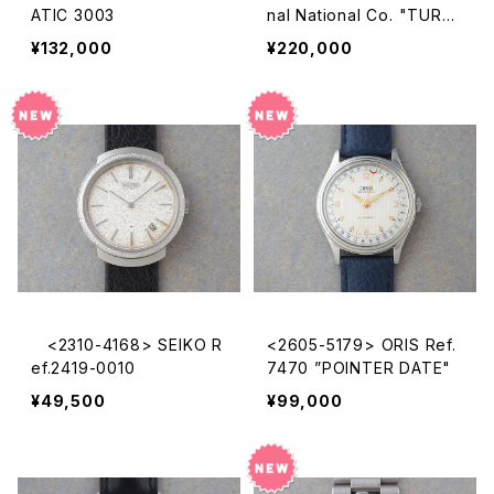
ATIC 3003
nal National Co. "TURLE
R"
¥132,000
¥220,000
<2310-4168> SEIKO R
<2605-5179> ORIS Ref.
ef.2419-0010
7470 ”POINTER DATE"
¥49,500
¥99,000