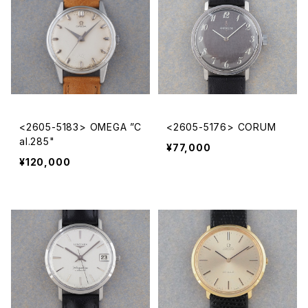
<2605-5183> OMEGA ”C
<2605-5176> CORUM
al.285"
¥77,000
¥120,000