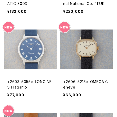
ATIC 3003
nal National Co. "TURLE
R"
¥132,000
¥220,000
<2603-5055> LONGINE
<2606-5213> OMEGA G
S Flagship
eneve
¥77,000
¥66,000