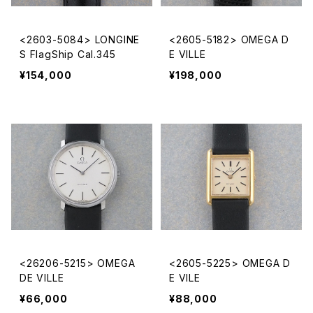
<2603-5084> LONGINE
<2605-5182> OMEGA D
S FlagShip Cal.345
E VILLE
¥154,000
¥198,000
<26206-5215> OMEGA
<2605-5225> OMEGA D
DE VILLE
E VILE
¥66,000
¥88,000