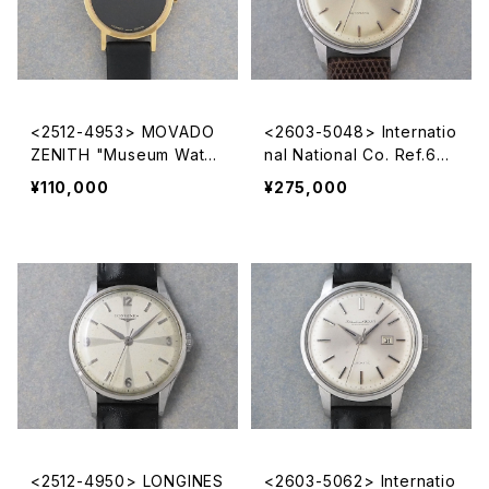
<2512-4953> MOVADO
<2603-5048> Internatio
ZENITH "Museum Watc
nal National Co. Ref.648
h"
A
¥110,000
¥275,000
<2512-4950> LONGINES
<2603-5062> Internatio