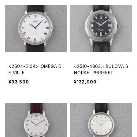
<2604-5104> OMEGA D
<2510-4863> BULOVA S
E VILLE
NORKEL 666FEET
¥93,500
¥132,000