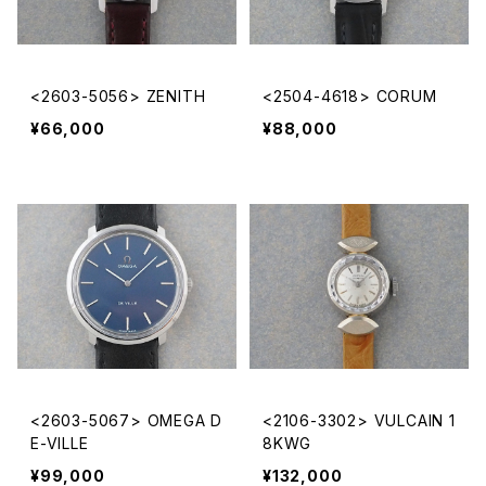
<2603-5056> ZENITH
<2504-4618> CORUM
¥66,000
¥88,000
<2603-5067> OMEGA D
<2106-3302> VULCAIN 1
E-VILLE
8KWG
¥99,000
¥132,000