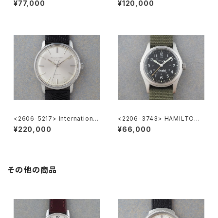
¥77,000
¥120,000
<2606-5217> International
<2206-3743> HAMILTON
National Co. "TURLER"
Khaki
¥220,000
¥66,000
その他の商品