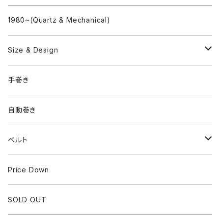
"delve"
海外ブランド
1980~(Quartz & Mechanical)
OMEGA
国産ブランド
Size & Design
ROLEX
SEIKO
~24.9mm
手巻き
LONGINES
CITIZEN
25mm~29.9mm
自動巻き
IWC
OTHER BRAND
30mm~34.9mm
ベルト
CORUM
35mm~39.9mm
HIRSCHベルト
Price Down
OTHER BRAND
40mm~
SSブレスレット
SOLD OUT