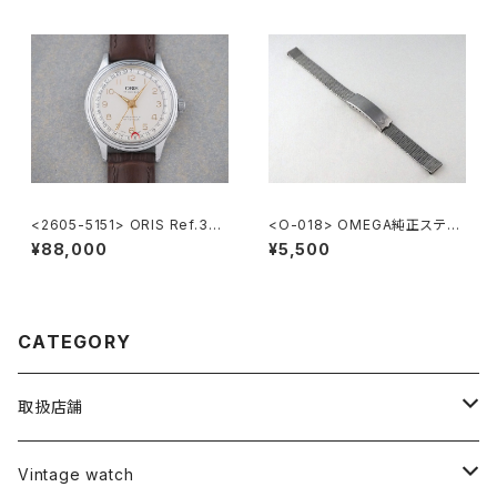
<2605-5151> ORIS Ref.302
<O-018> OMEGA純正ステン
-7285B ”POINTER DATE"
レスメッシュブレスレット 10mm
¥88,000
¥5,500
CATEGORY
取扱店舗
L o'clock
Vintage watch