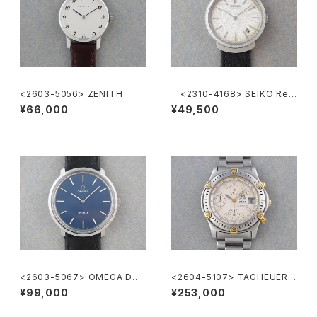
<2603-5056> ZENITH
<2310-4168> SEIKO Ref.
2419-0010
¥66,000
¥49,500
<2603-5067> OMEGA DE-
<2604-5107> TAGHEUER S
VILLE
uper 2000 Chronograph
¥99,000
¥253,000