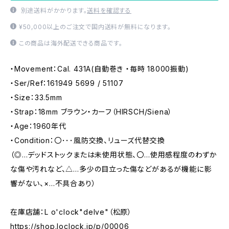
別途送料がかかります。
送料を確認する
¥50,000以上のご注文で国内送料が無料になります。
この商品は海外配送できる商品です。
・Movement：Cal. 431A(自動巻き ・毎時 18000振動)
・Ser/Ref：161949 5699 / 51107
・Size：33.5mm
・Strap：18mm ブラウン・カーフ（HIRSCH/Siena）
・Age：1960年代
・Condition：〇･･･風防交換、リューズ代替交換
（◎…デッドストックまたは未使用状態、〇…使用感程度のわずか
な傷や汚れなど、△…多少の目立った傷などがあるが機能に影
響がない、×…不具合あり）
在庫店舗：L o'clock"delve"（松原）
https://shop.loclock.jp/p/00006