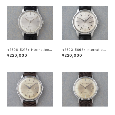
<2606-5217> International
<2603-5062> International
National Co. "TURLER"
National Co. Ref.648A
¥220,000
¥220,000