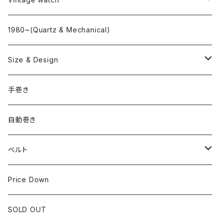
"delve"
海外ブランド
1980~(Quartz & Mechanical)
OMEGA
国産ブランド
Size & Design
ROLEX
SEIKO
~24.9mm
手巻き
LONGINES
CITIZEN
25mm~29.9mm
自動巻き
IWC
OTHER BRAND
30mm~34.9mm
ベルト
CORUM
35mm~39.9mm
HIRSCHベルト
Price Down
OTHER BRAND
40mm~
SSブレスレット
SOLD OUT