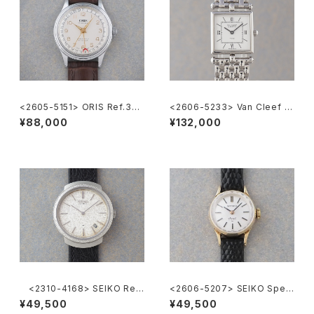
<2605-5151> ORIS Ref.302
<2606-5233> Van Cleef &
-7285B ”POINTER DATE"
Arpels Classique
¥88,000
¥132,000
<2310-4168> SEIKO Ref.
<2606-5207> SEIKO Speci
2419-0010
al
¥49,500
¥49,500