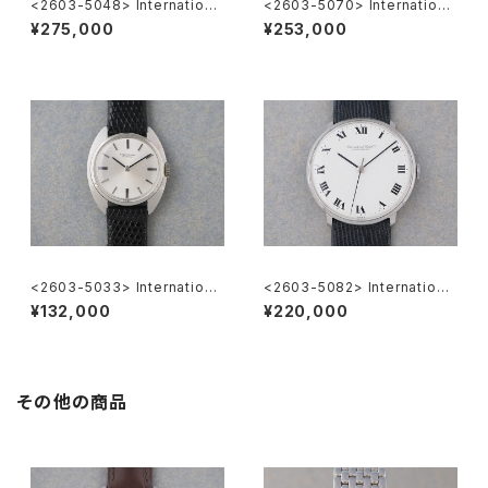
<2603-5048> Internationa
<2603-5070> Internationa
l National Co. Ref.648A
l Watch Co. R807A
¥275,000
¥253,000
<2603-5033> Internationa
<2603-5082> International
l Watch Co.
Watch Co. Cal.402
¥132,000
¥220,000
その他の商品