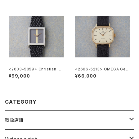
<2603-5059> Christian Di
<2606-5213> OMEGA Gen
or
eve
¥99,000
¥66,000
CATEGORY
取扱店舗
L o'clock
Vintage watch