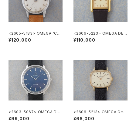
<2605-5183> OMEGA ”Cal.
<2606-5223> OMEGA DE V
285"
ILLE
¥120,000
¥110,000
<2603-5067> OMEGA DE-
<2606-5213> OMEGA Gen
VILLE
eve
¥99,000
¥66,000