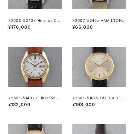
<2603-5043> Hermès Car
<2607-5242> HAMILTON
rick
Khaki Nature
¥176,000
¥66,000
<2605-5140> SEIKO ”56K
<2605-5182> OMEGA DE V
S" KING SEIKO
ILLE
¥132,000
¥198,000