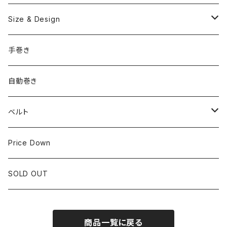
OMEGA
国産ブランド
Size & Design
ROLEX
SEIKO
~24.9mm
手巻き
LONGINES
CITIZEN
25mm~29.9mm
自動巻き
IWC
OTHER BRAND
30mm~34.9mm
ベルト
CORUM
35mm~39.9mm
HIRSCHベルト
Price Down
OTHER BRAND
40mm~
SSブレスレット
SOLD OUT
Square Case
商品一覧に戻る