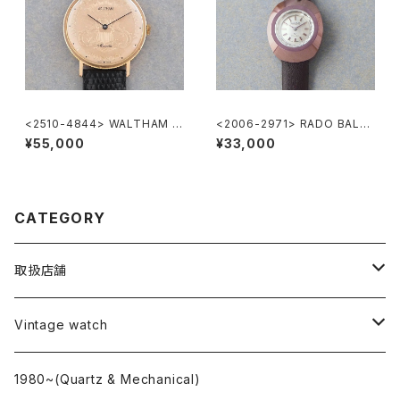
<2510-4844> WALTHAM C
<2006-2971> RADO BALVB
oin Watch
OA
¥55,000
¥33,000
CATEGORY
取扱店舗
L o'clock
Vintage watch
"delve"
海外ブランド
1980~(Quartz & Mechanical)