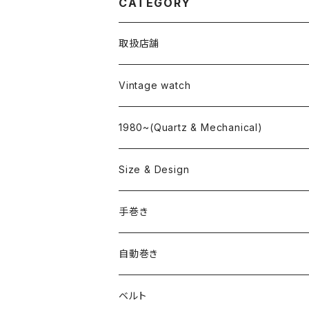
CATEGORY
取扱店舗
L o'clock
Vintage watch
"delve"
海外ブランド
1980~(Quartz & Mechanical)
OMEGA
国産ブランド
Size & Design
ROLEX
SEIKO
~24.9mm
手巻き
LONGINES
CITIZEN
25mm~29.9mm
自動巻き
IWC
OTHER BRAND
30mm~34.9mm
ベルト