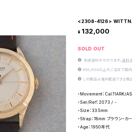
<2308-4126> WITT
132,000
¥
SOLD OUT
別途送料がかかります。
送料
¥50,000以上のご注文で国
この商品は海外配送できる商品
・Movement：Cal.11ARK/
・Ser/Ref：2073 / -
・Size：33.5mm
・Strap：18mm ブラウン・カーフ
・Age：1950年代