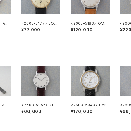
 TAG
<2605-5177> LONG
<2605-5183> OME
<2606
LA1
INES ”大正製薬”
GA ”Cal.285"
ation
¥77,000
¥120,000
¥22
"TUR
EGA純
<2603-5056> ZENI
<2603-5043> Herm
<260
シュブ
TH
ès Carrick
A Ge
¥66,000
¥176,000
¥66
m