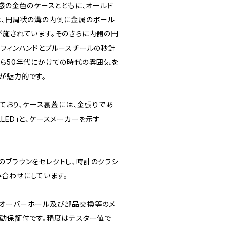
ズ感の金色のケースとともに、オールド
は、円周状の溝の内側に金属のボール
が施されています。そのさらに内側の円
ーフィンハンドとブルースチールの秒針
から50年代にかけての時代の雰囲気を
が魅力的です。
載しており、ケース裏蓋には、金張りであ
FILLED」と、ケースメーカーを示す
risのブラウンをセレクトし、時計のクラシ
合わせにしています。
てオーバーホール及び部品交換等のメ
作動保証付です。精度はテスター値で