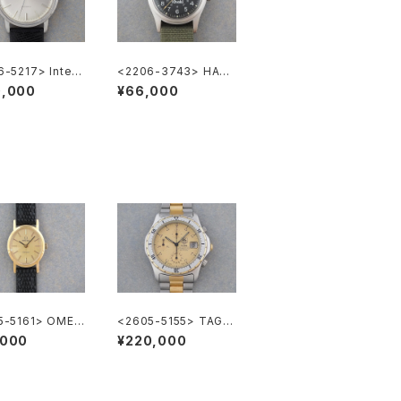
-5217> Intern
<2206-3743> HAMI
al National Co.
LTON Khaki
0,000
¥66,000
LER"
5-5161> OMEG
<2605-5155> TAG H
neve
EUER 2000 Chronog
,000
¥220,000
raph