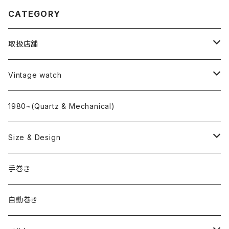
CATEGORY
取扱店舗
L o'clock
Vintage watch
"delve"
海外ブランド
1980~(Quartz & Mechanical)
OMEGA
国産ブランド
Size & Design
ROLEX
SEIKO
~24.9mm
手巻き
LONGINES
CITIZEN
25mm~29.9mm
自動巻き
IWC
OTHER BRAND