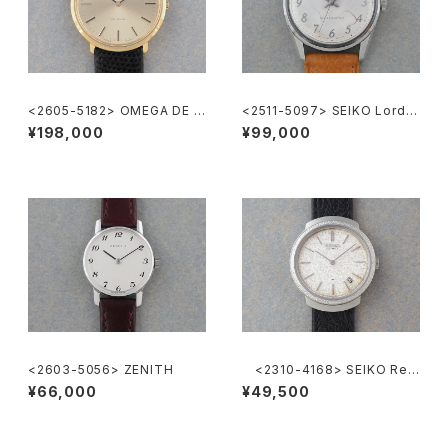
<2605-5182> OMEGA DE V
<2511-5097> SEIKO Lord
ILLE
Marvel
¥198,000
¥99,000
<2603-5056> ZENITH
<2310-4168> SEIKO Ref.
2418-0010
¥66,000
¥49,500