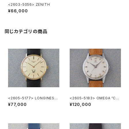
<2603-5056> ZENITH
¥66,000
同じカテゴリの商品
<2605-5177> LONGINES
<2605-5183> OMEGA ”Cal.
”大正製薬”
285"
¥77,000
¥120,000