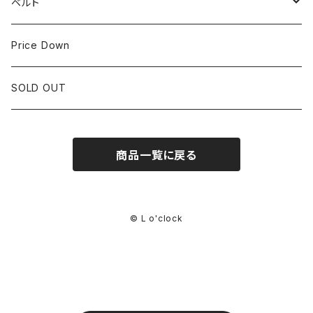
30mm~34.9mm
ベルト
CORUM
35mm~39.9mm
HIRSCHベルト
Price Down
OTHER BRAND
40mm~
SSブレスレット
SOLD OUT
Square Case
商品一覧に戻る
Black Dial
Colored Dial
© L o'clock