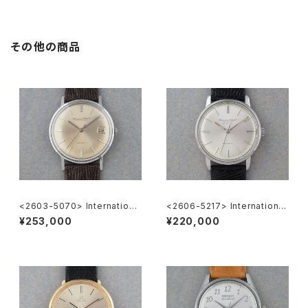
その他の商品
<2603-5070> Internationa
<2606-5217> International
l Watch Co. R807A
National Co. "TURLER"
¥253,000
¥220,000