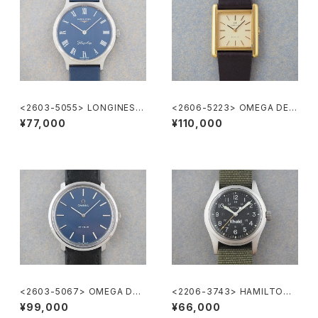
<2603-5055> LONGINES F
<2606-5223> OMEGA DE V
lagship
ILLE
¥77,000
¥110,000
<2603-5067> OMEGA DE-
<2206-3743> HAMILTON
VILLE
Khaki
¥99,000
¥66,000