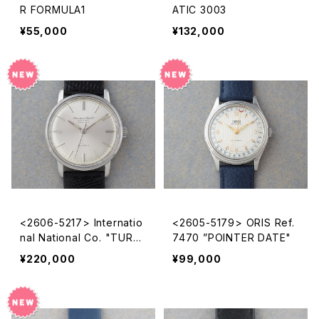
R FORMULA1
ATIC 3003
¥55,000
¥132,000
<2606-5217> Internatio
<2605-5179> ORIS Ref.
nal National Co. "TURLE
7470 ”POINTER DATE"
R"
¥220,000
¥99,000