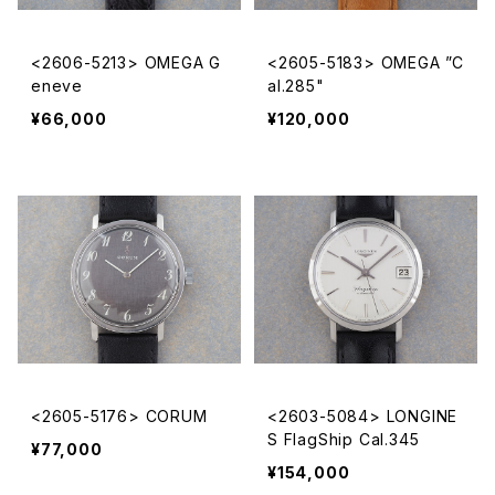
<2606-5213> OMEGA G
<2605-5183> OMEGA ”C
eneve
al.285"
¥66,000
¥120,000
<2605-5176> CORUM
<2603-5084> LONGINE
S FlagShip Cal.345
¥77,000
¥154,000