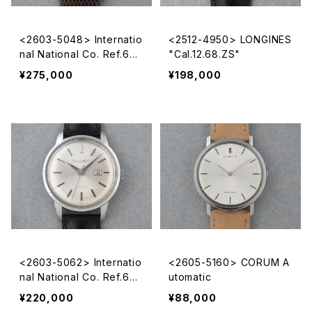
<2603-5048> Internatio
<2512-4950> LONGINES
nal National Co. Ref.648
"Cal.12.68.ZS"
A
¥275,000
¥198,000
<2603-5062> Internatio
<2605-5160> CORUM A
nal National Co. Ref.648
utomatic
A
¥220,000
¥88,000