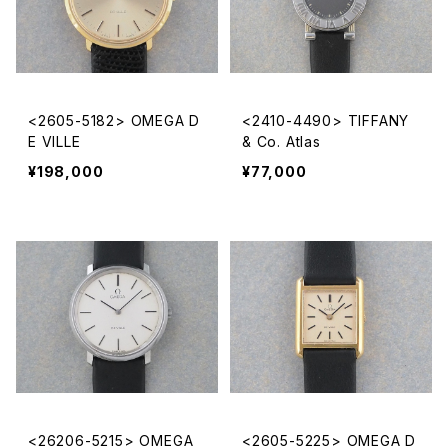
<2605-5182> OMEGA D
<2410-4490> TIFFANY
E VILLE
& Co. Atlas
¥198,000
¥77,000
<26206-5215> OMEGA
<2605-5225> OMEGA D