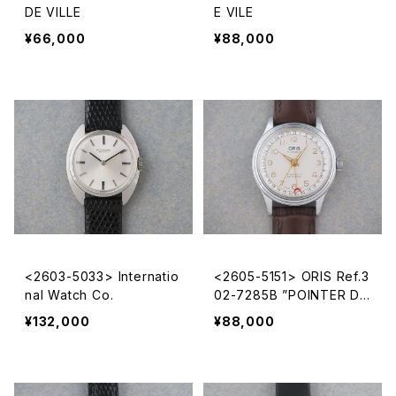
DE VILLE
E VILE
¥66,000
¥88,000
<2603-5033> Internatio
<2605-5151> ORIS Ref.3
nal Watch Co.
02-7285B ”POINTER DA
TE"
¥132,000
¥88,000