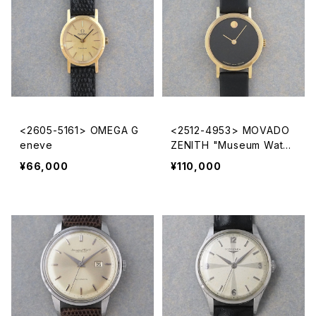
<2605-5161> OMEGA G
<2512-4953> MOVADO
eneve
ZENITH "Museum Watc
h"
¥66,000
¥110,000