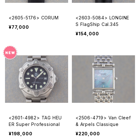
<2605-5176> CORUM
<2603-5084> LONGINE
S FlagShip Cal.345
¥77,000
¥154,000
<2601-4982> TAG HEU
<2506-4719> Van Cleef
ER Super Professional
& Arpels Classique
¥198,000
¥220,000