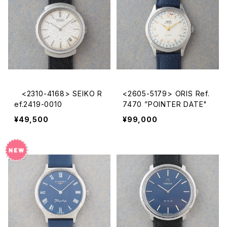
<2310-4168> SEIKO R
<2605-5179> ORIS Ref.
ef.2419-0010
7470 ”POINTER DATE"
¥49,500
¥99,000