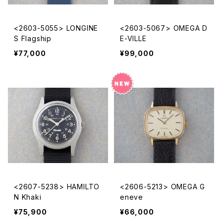
<2603-5055> LONGINE
<2603-5067> OMEGA D
S Flagship
E-VILLE
¥77,000
¥99,000
<2607-5238> HAMILTO
<2606-5213> OMEGA G
N Khaki
eneve
¥75,900
¥66,000