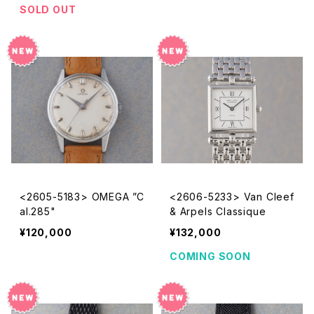
SOLD OUT
<2605-5183> OMEGA ”C
<2606-5233> Van Cleef
al.285"
& Arpels Classique
¥120,000
¥132,000
COMING SOON