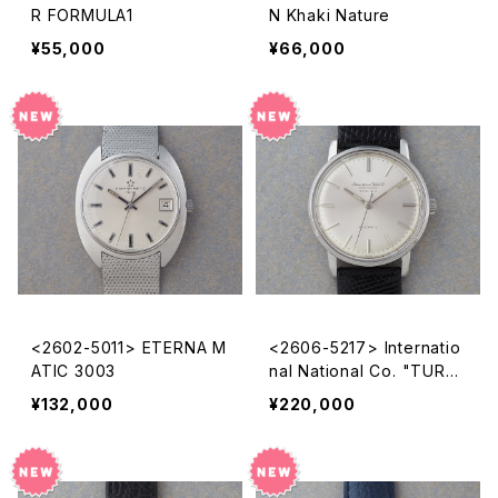
R FORMULA1
N Khaki Nature
¥55,000
¥66,000
<2602-5011> ETERNA M
<2606-5217> Internatio
ATIC 3003
nal National Co. "TURLE
R"
¥132,000
¥220,000