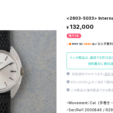
<2603-5033> Interna
132,000
¥
残り1点
なら
手数
※この商品は、最短で8月13日
短到着日に数日追
別途送料がかかります。
送料
¥50,000以上のご注文で国
この商品は海外配送できる商品
・Movement：Cal. (手巻き
・Ser/Ref：2000846 / R2