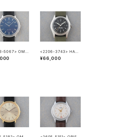
3-5067> OME
<2206-3743> HAMI
E-VILLE
LTON Khaki
,000
¥66,000
5-5182> OMEG
<2605-5151> ORIS