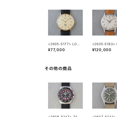
<2605-5177> LONG
<2605-5183>
INES ”大正製薬”
GA ”Cal.285"
¥77,000
¥120,000
その他の商品
<2608-5247> TAG
<2607-5242>