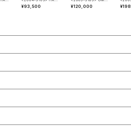
ture
LTON Automatic
GA ”Cal.285"
A DE 
¥93,500
¥120,000
¥19