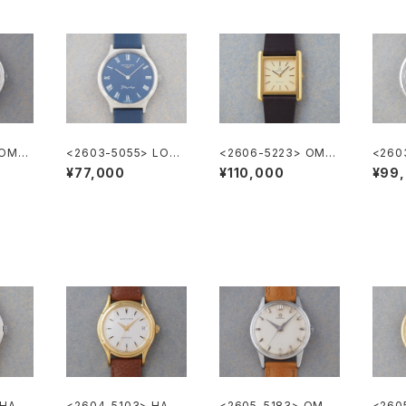
 OME
<2603-5055> LON
<2606-5223> OME
<260
GINES Flagship
GA DE VILLE
GA D
¥77,000
¥110,000
¥99
 HAMI
<2604-5103> HAMI
<2605-5183> OME
<260