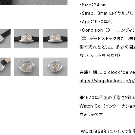
・Size：24mm
・Strap：13mm ロイヤルブルー
・Age：1970年代
・Condition：〇･･･コ
（◎…デッドストックまたは
傷や汚れなど、△…多少の目
ない、×…不具合あり）
在庫店舗：L o'clock"delv
https://shop.loclock.jp/
◆1970年代製の手巻き2針ムーブ
Watch Co. (インターナ
ウォッチです。
IWCは1868年にスイスで