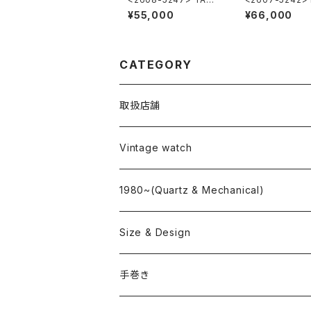
HEUER FORMULA1
LTON Khaki Na
¥55,000
¥66,000
CATEGORY
取扱店舗
L o'clock
Vintage watch
"delve"
海外ブランド
1980~(Quartz & Mechanical)
OMEGA
国産ブランド
Size & Design
ROLEX
SEIKO
~24.9mm
手巻き
LONGINES