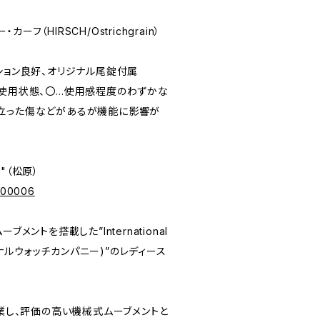
・カーフ（HIRSCH/Ostrichgrain）
ンディション良好、オリジナル尾錠付属
未使用状態、〇…使用感程度のわずかな
立った傷などがあるが機能に影響が
e"（松原）
p/00006
メントを搭載した”International
ショナルウォッチカンパニー)”のレディース
創業し、評価の高い機械式ムーブメントと