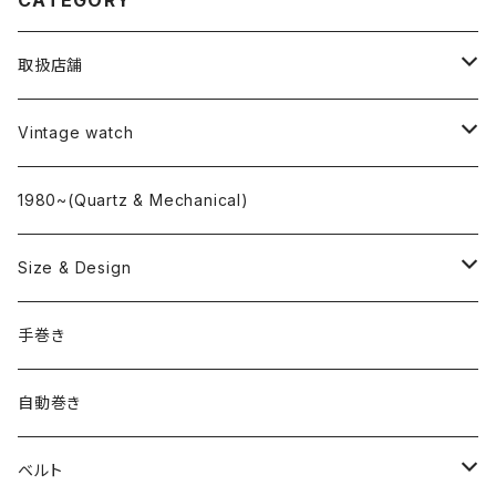
CATEGORY
取扱店舗
L o'clock
Vintage watch
"delve"
海外ブランド
1980~(Quartz & Mechanical)
OMEGA
国産ブランド
Size & Design
ROLEX
SEIKO
~24.9mm
手巻き
LONGINES
CITIZEN
25mm~29.9mm
自動巻き
IWC
OTHER BRAND
30mm~34.9mm
ベルト