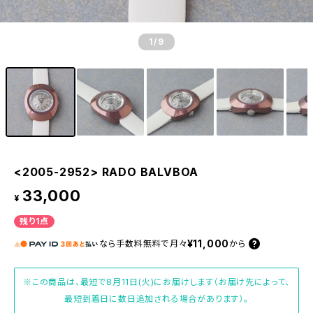
1
/9
<2005-2952> RADO BALVBOA
33,000
¥
残り1点
¥11,000
なら
手数料無料で
月々
から
※この商品は、最短で8月11日(火)にお届けします（お届け先によって、
最短到着日に数日追加される場合があります）。