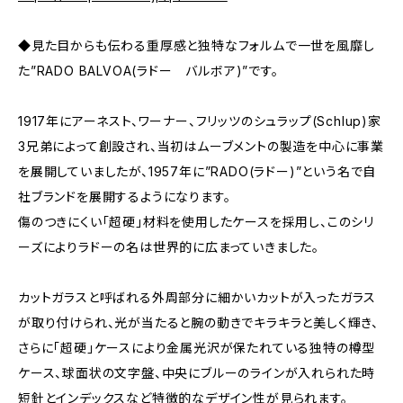
◆見た目からも伝わる重厚感と独特なフォルムで一世を風靡し
た”RADO BALVOA(ラドー バルボア)”です。
1917年にアーネスト、ワーナー、フリッツのシュラップ(Schlup)家
3兄弟によって創設され、当初はムーブメントの製造を中心に事業
を展開していましたが、1957年に”RADO(ラドー)”という名で自
社ブランドを展開するようになります。
傷のつきにくい「超硬」材料を使用したケースを採用し、このシリ
ーズによりラドーの名は世界的に広まっていきました。
カットガラスと呼ばれる外周部分に細かいカットが入ったガラス
が取り付けられ、光が当たると腕の動きでキラキラと美しく輝き、
さらに「超硬」ケースにより金属光沢が保たれている独特の樽型
ケース、球面状の文字盤、中央にブルーのラインが入れられた時
短針とインデックスなど特徴的なデザイン性が見られます。