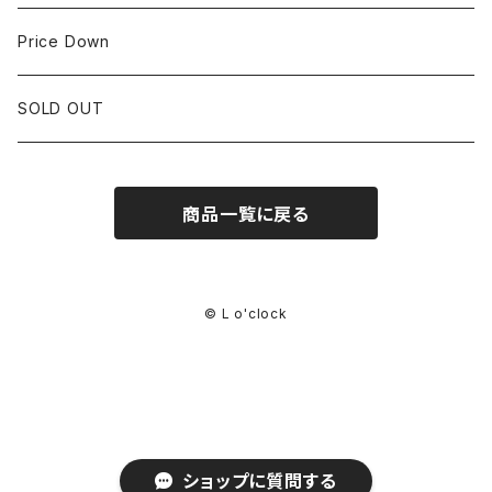
CORUM
35mm~39.9mm
HIRSCHベルト
Price Down
OTHER BRAND
40mm~
SSブレスレット
SOLD OUT
Square Case
商品一覧に戻る
© L o'clock
ショップに質問する