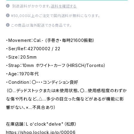
別途送料がかかります。
送料を確認する
¥50,000以上のご注文で国内送料が無料になります。
この商品は海外配送できる商品です。
・Movement：Cal.- (手巻き・毎時21600振動）
・Ser/Ref：42700002 / 22
・Size：20.5mm
・Strap：10mm ホワイト・カーフ（HIRSCH/Toronto）
・Age：1970年代
・Condition：〇・・・コンディション良好
（◎…デッドストックまたは未使用状態、〇…使用感程度のわずか
な傷や汚れなど、△…多少の目立った傷などがあるが機能に影
響がない、×…不具合あり）
在庫店舗：L o'clock"delve"（松原）
https://shop.loclock.jp/p/00006