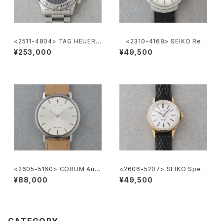
<2511-4804> TAG HEUER
<2310-4168> SEIKO Ref.
Super 2000 Chronograph
2419-0010
¥253,000
¥49,500
<2605-5160> CORUM Auto
<2606-5207> SEIKO Speci
matic
al
¥88,000
¥49,500