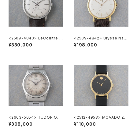
<2509-4840> LeCoultre M
<2509-4842> Ulysse Nard
aster Mariner
in
¥330,000
¥198,000
<2603-5054> TUDOR OYS
<2512-4953> MOVADO ZE
TER
NITH "Museum Watch"
¥308,000
¥110,000