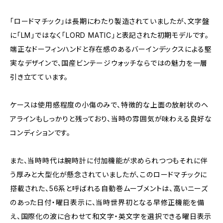
「ロードマチック」は長期にわたり製造されていましたが、文字盤
に「LM」ではなく「LORD MATIC」と表記された初期モデルです。
端正なドーフィンハンドと存在感のあるバーインデックスによる堅
実なデザインで、国産ビンテージウォッチならではの魅力を一層
引き立てています。
ケースは使用感程度の小傷のみで、特徴的な上面の放射状のヘ
アラインもしっかりと残っており、当時の雰囲気が味わえる良好な
コンディションです。
また、当時時代は腕時計に付加機能が求められつつもそれに伴
う厚みと大型化が懸念されていましたが、このロードマチックに
搭載された、56系と呼ばれる自動巻ムーブメントは、高いニーズ
のあった日付・曜日表示に、当時世界初となる早修正機能を備
え、国際化の波に合わせて和文字・英文字を選択できる曜日表示