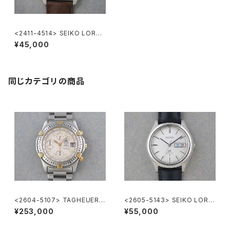
<2411-4514> SEIKO LORD
MATIC
¥45,000
同じカテゴリの商品
<2604-5107> TAGHEUER S
<2605-5143> SEIKO LORD
uper 2000 Chronograph
MATIC
¥253,000
¥55,000