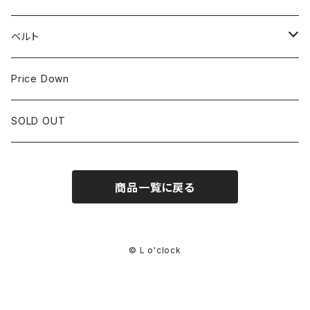
IWC
OTHER BRAND
30mm~34.9mm
ベルト
CORUM
35mm~39.9mm
HIRSCHベルト
Price Down
OTHER BRAND
40mm~
SSブレスレット
SOLD OUT
Square Case
商品一覧に戻る
Black Dial
Colored Dial
© L o'clock