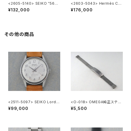
<2605-5140> SEIKO ”56K
<2603-5043> Hermès Car
S" KING SEIKO
rick
¥132,000
¥176,000
その他の商品
<2511-5097> SEIKO Lord
<O-018> OMEGA純正ステン
Marvel
レスメッシュブレスレット 10mm
¥99,000
¥5,500