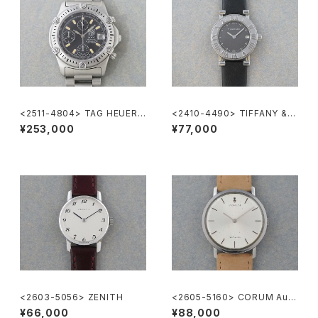
<2511-4804> TAG HEUER
<2410-4490> TIFFANY & C
Super 2000 Chronograph
o. Atlas
¥253,000
¥77,000
<2603-5056> ZENITH
<2605-5160> CORUM Auto
matic
¥66,000
¥88,000