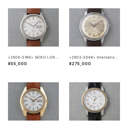
<2606-5186> SEIKO LORD
<2603-5048> Internationa
MATIC
l National Co. Ref.648A
¥55,000
¥275,000