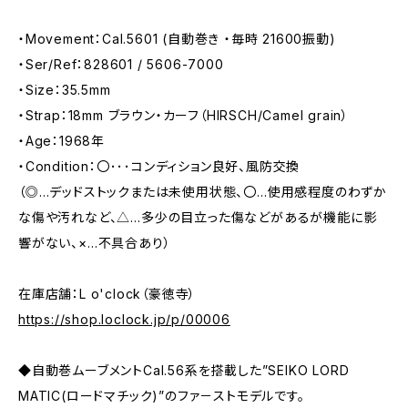
・Movement：Cal.5601 (自動巻き ・毎時 21600振動)
・Ser/Ref：828601 / 5606-7000
・Size：35.5mm
・Strap：18mm ブラウン・カーフ（HIRSCH/Camel grain）
・Age：1968年
・Condition：〇･･･コンディション良好、風防交換
（◎…デッドストックまたは未使用状態、〇…使用感程度のわずか
な傷や汚れなど、△…多少の目立った傷などがあるが機能に影
響がない、×…不具合あり）
在庫店舗：L o'clock（豪徳寺）
https://shop.loclock.jp/p/00006
◆自動巻ムーブメントCal.56系を搭載した”SEIKO LORD
MATIC(ロードマチック)”のファ－ストモデルです。