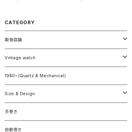
CATEGORY
取扱店舗
L o'clock
Vintage watch
"delve"
海外ブランド
1980~(Quartz & Mechanical)
OMEGA
国産ブランド
Size & Design
ROLEX
SEIKO
~24.9mm
手巻き
LONGINES
CITIZEN
25mm~29.9mm
自動巻き