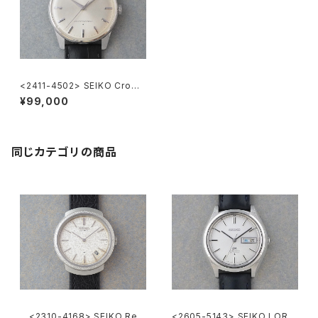
<2411-4502> SEIKO Crown
Special
¥99,000
同じカテゴリの商品
<2310-4168> SEIKO Ref.
<2605-5143> SEIKO LORD