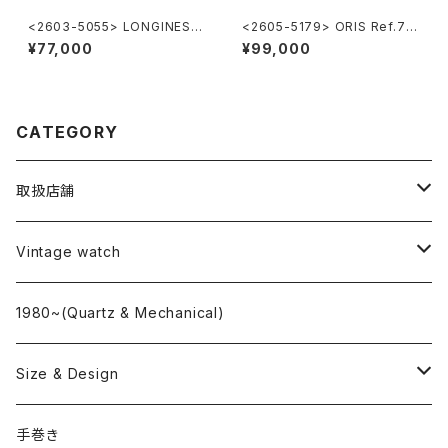
<2603-5055> LONGINES F
<2605-5179> ORIS Ref.74
lagship
70 ”POINTER DATE"
¥77,000
¥99,000
CATEGORY
取扱店舗
L o'clock
Vintage watch
"delve"
海外ブランド
1980~(Quartz & Mechanical)
OMEGA
国産ブランド
Size & Design
ROLEX
SEIKO
~24.9mm
手巻き