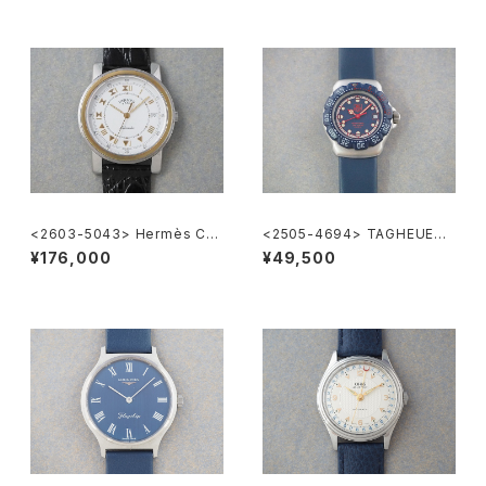
<2603-5043> Hermès Car
<2505-4694> TAGHEUER
rick
FORMULA1
¥176,000
¥49,500