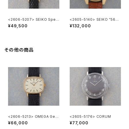
<2606-5207> SEIKO Speci
<2605-5140> SEIKO ”56K
al
S" KING SEIKO
¥49,500
¥132,000
その他の商品
<2606-5213> OMEGA Gen
<2605-5176> CORUM
eve
¥66,000
¥77,000