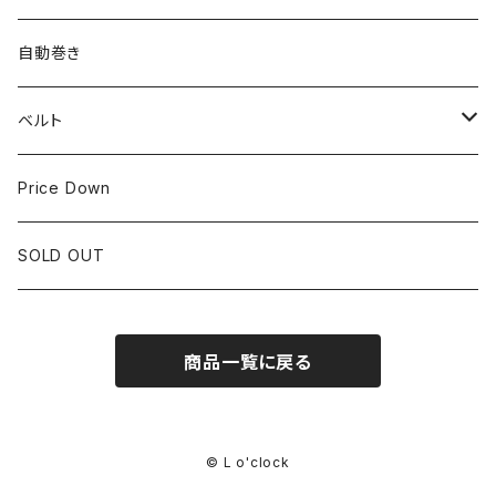
LONGINES
CITIZEN
25mm~29.9mm
自動巻き
IWC
OTHER BRAND
30mm~34.9mm
ベルト
CORUM
35mm~39.9mm
HIRSCHベルト
Price Down
OTHER BRAND
40mm~
SSブレスレット
SOLD OUT
Square Case
商品一覧に戻る
Black Dial
Colored Dial
© L o'clock