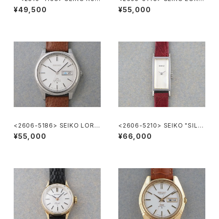
2419-0010
MATIC
¥49,500
¥55,000
<2606-5186> SEIKO LORD
<2606-5210> SEIKO "SILV
MATIC
ER885" rectangular case
¥55,000
¥66,000