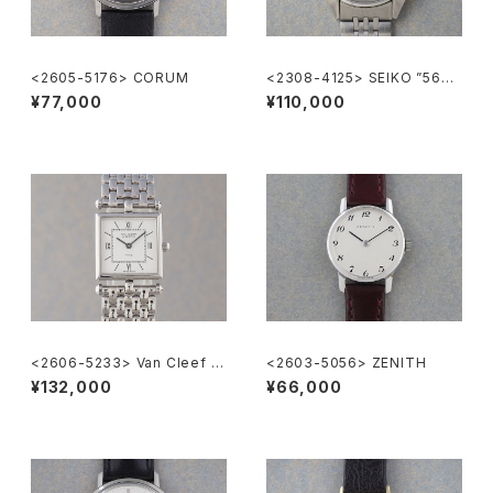
<2605-5176> CORUM
<2308-4125> SEIKO ”56K
S" KING SEIKO
¥77,000
¥110,000
<2606-5233> Van Cleef &
<2603-5056> ZENITH
Arpels Classique
¥132,000
¥66,000