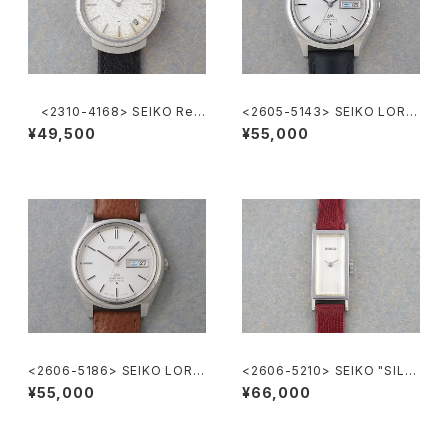
<2310-4168> SEIKO Ref.
<2605-5143> SEIKO LORD
2419-0010
MATIC
¥49,500
¥55,000
<2606-5186> SEIKO LORD
<2606-5210> SEIKO "SILV
MATIC
ER885" rectangular case
¥55,000
¥66,000