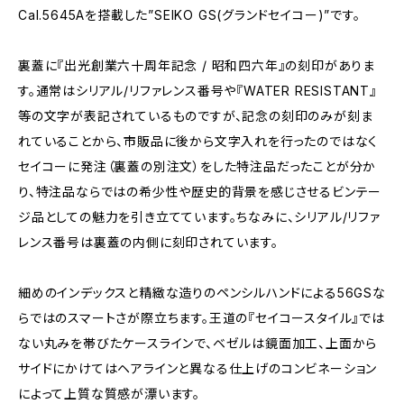
Cal.5645Aを搭載した”SEIKO GS(グランドセイコー)”です。
裏蓋に『出光創業六十周年記念 / 昭和四六年』の刻印がありま
す。通常はシリアル/リファレンス番号や『WATER RESISTANT』
等の文字が表記されているものですが、記念の刻印のみが刻ま
れていることから、市販品に後から文字入れを行ったのではなく
セイコーに発注（裏蓋の別注文）をした特注品だったことが分か
り、特注品ならではの希少性や歴史的背景を感じさせるビンテー
ジ品としての魅力を引き立てています。ちなみに、シリアル/リファ
レンス番号は裏蓋の内側に刻印されています。
細めのインデックスと精緻な造りのペンシルハンドによる56GSな
らではのスマートさが際立ちます。王道の『セイコースタイル』では
ない丸みを帯びたケースラインで、ベゼルは鏡面加工、上面から
サイドにかけてはヘアラインと異なる仕上げのコンビネーション
によって上質な質感が漂います。