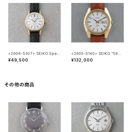
<2606-5207> SEIKO Speci
<2605-5140> SEIKO ”56K
al
S" KING SEIKO
¥49,500
¥132,000
その他の商品