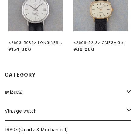
<2603-5084> LONGINES F
<2606-5213> OMEGA Gen
lagShip Cal.345
eve
¥154,000
¥66,000
CATEGORY
取扱店舗
L o'clock
Vintage watch
"delve"
海外ブランド
1980~(Quartz & Mechanical)