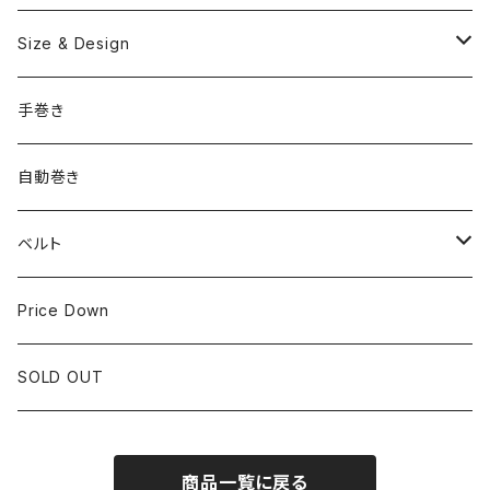
OMEGA
国産ブランド
Size & Design
ROLEX
SEIKO
~24.9mm
手巻き
LONGINES
CITIZEN
25mm~29.9mm
自動巻き
IWC
OTHER BRAND
30mm~34.9mm
ベルト
CORUM
35mm~39.9mm
HIRSCHベルト
Price Down
OTHER BRAND
40mm~
SSブレスレット
SOLD OUT
Square Case
商品一覧に戻る