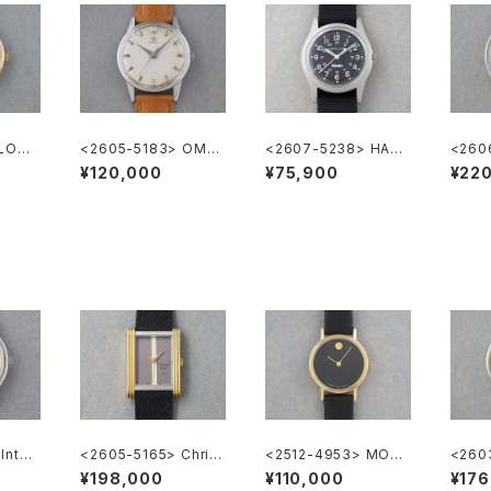
 LONG
<2605-5183> OME
<2607-5238> HAMI
<2606
”
GA ”Cal.285"
LTON Khaki
ation
¥120,000
¥75,900
¥22
"TUR
Inter
<2605-5165> Christ
<2512-4953> MOVA
<260
nal C
ian Dior
DO ZENITH "Museu
ès Ca
¥198,000
¥110,000
¥176
m Watch"