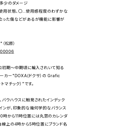
盤に多少のダメージ
未使用状態、〇…使用感程度のわずかな
立った傷などがあるが機能に影響が
e"（松原）
p/00006
昭和初期～中期頃に輸入されいて知る
ー"DOXA(ドクサ）の Grafic
オートマチック）"です。
、バウハウスに触発されたインデック
インが、印象的な幾何学的なバランス
10時から11時位置には丸窓のカレンダ
角線上の4時から5時位置にブランド名