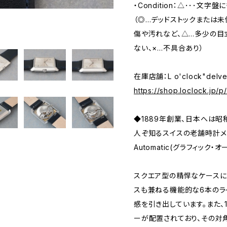
・Condition：△･･･文字
（◎…デッドストックまたは
傷や汚れなど、△…多少の目
ない、×…不具合あり）
在庫店舗：L o'clock"delv
https://shop.loclock.jp/
◆1889年創業、日本へは
人ぞ知るスイスの老舗時計メーカ
Automatic(グラフィック・
スクエア型の精悍なケースに
スも兼ねる機能的な6本のラ
感を引き出しています。また、
ーが配置されており、その対