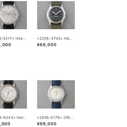
-5217> Intern
<2206-3743> HAMI
al National Co.
LTON Khaki
0,000
¥66,000
LER"
3-5043> Herm
<2605-5179> ORIS
rrick
Ref.7470 ”POINTER
,000
¥99,000
DATE"