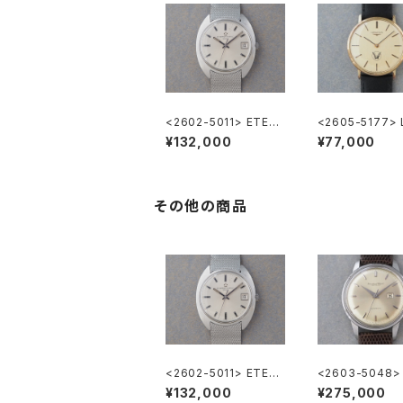
<2602-5011> ETER
<2605-5177>
NA MATIC 3003
INES ”大正製薬
¥132,000
¥77,000
その他の商品
<2602-5011> ETER
<2603-5048> 
NA MATIC 3003
national Natio
¥132,000
¥275,000
o. Ref.648A