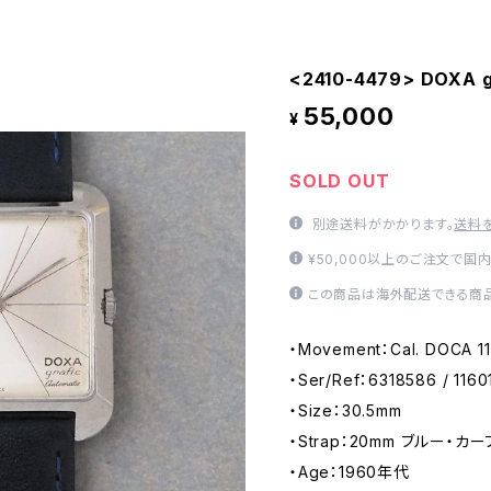
<2410-4479> DOXA g
55,000
¥
SOLD OUT
別途送料がかかります。
送料
¥50,000以上のご注文で国
この商品は海外配送できる商品
・Movement：Cal. DOCA
・Ser/Ref：6318586 / 1160
・Size：30.5mm
・Strap：20mm ブルー・カーフ（
・Age：1960年代