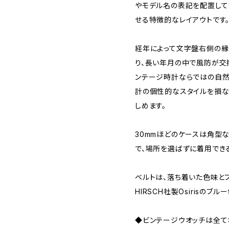
やモデル名の表記を配置して
せる特徴的なレイアウトです
経年によって文字盤右側の
り、長い年月の中で風防が交
ンテージ時計ならではの自然
計の個性的なスタイルを損な
しめます。
30mmほどのケースは角型
で、場所を選ばずに着用でき
ベルトは、落ち着いた色味と
HIRSCH社製Osirisのブ
◆ビンテージウオッチは全