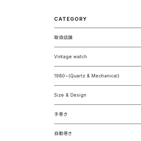
CATEGORY
取扱店舗
L o'clock
Vintage watch
"delve"
海外ブランド
1980~(Quartz & Mechanical)
OMEGA
国産ブランド
Size & Design
ROLEX
SEIKO
~24.9mm
手巻き
LONGINES
CITIZEN
25mm~29.9mm
自動巻き