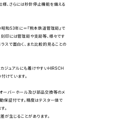
仕様、さらには秒針停止機能を備える
り昭和53年に＝『熊本鉄道管理局』で
。刻印には管理局や支局等、様々です
モラスで面白く、また比較的見ることの
カジュアルにも着けやすいHIRSCH
り付けています。
てオーバーホール及び部品交換等のメ
作動保証付です。精度はテスター値で
ます。
差が生じることがあります。