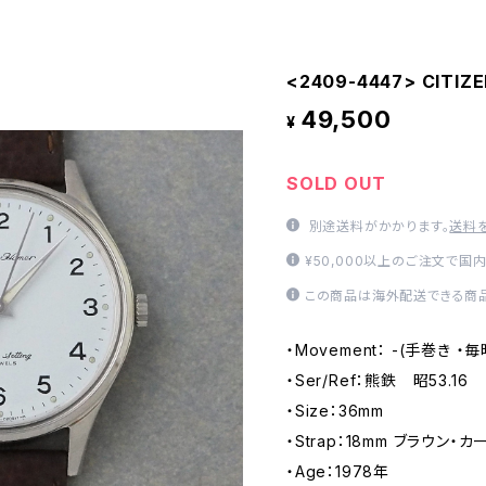
<2409-4447> CITIZ
49,500
¥
SOLD OUT
別途送料がかかります。
送料
¥50,000以上のご注文で国
この商品は海外配送できる商品
・Movement： -(手巻き ・
・Ser/Ref：熊鉄 昭53.16
・Size：36mm
・Strap：18mm ブラウン・カー
・Age：1978年