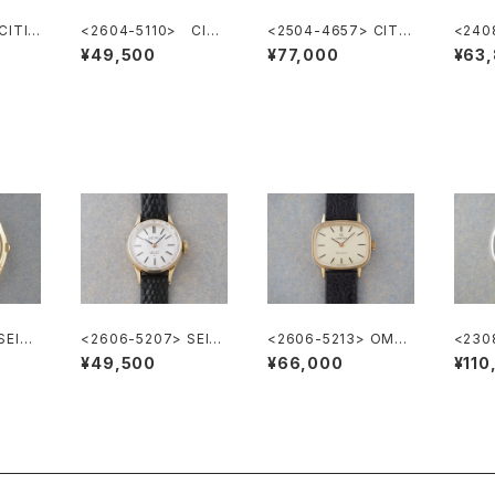
CITIZ
<2604-5110> CITI
<2504-4657> CITIZ
<240
er
ZEN Homer
EN DELUXE
EN Hi
¥49,500
¥77,000
¥63
SEIKO
<2606-5207> SEIK
<2606-5213> OME
<230
SEIKO
O Special
GA Geneve
”56KS
¥49,500
¥66,000
¥110