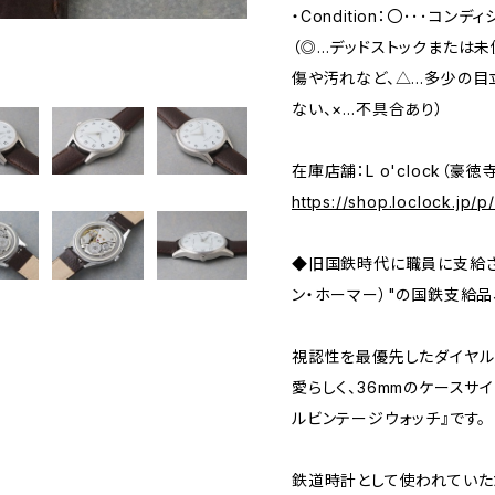
・Condition：〇･･･コン
（◎…デッドストックまたは
傷や汚れなど、△…多少の目
ない、×…不具合あり）
在庫店舗：L o'clock（豪徳
https://shop.loclock.jp/
◆旧国鉄時代に職員に支給されて
ン・ホーマー）"の国鉄支給品
視認性を最優先したダイヤル
愛らしく、36mmのケースサ
ルビンテージウォッチ』です。
鉄道時計として使われていた