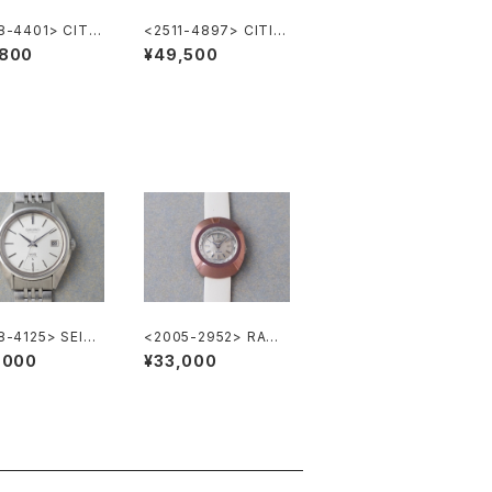
8-4401> CITIZ
<2511-4897> CITIZ
-Line
EN "広鉄" Homer
,800
¥49,500
8-4125> SEIKO
<2005-2952> RADO
" KING SEIKO
BALVBOA
,000
¥33,000