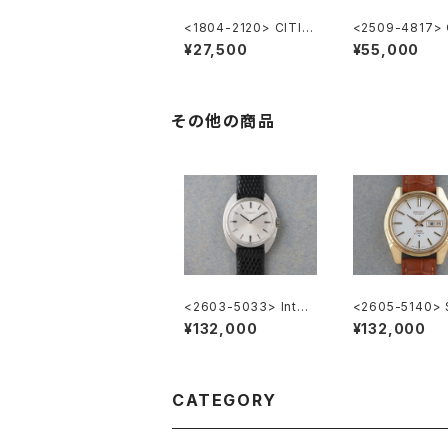
<1804-2120> CITIZ
<2509-4817> 
EN KINDERTIME
EN "熊鉄" Hom
¥27,500
¥55,000
その他の商品
<2603-5033> Inter
<2605-5140> 
national Watch Co.
”56KS" KING 
¥132,000
¥132,000
CATEGORY