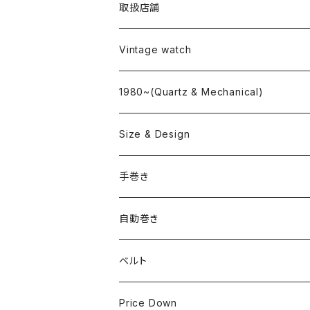
取扱店舗
L o'clock
Vintage watch
"delve"
海外ブランド
1980~(Quartz & Mechanical)
OMEGA
国産ブランド
Size & Design
ROLEX
SEIKO
~24.9mm
手巻き
LONGINES
CITIZEN
25mm~29.9mm
自動巻き
IWC
OTHER BRAND
30mm~34.9mm
ベルト
CORUM
35mm~39.9mm
HIRSCHベルト
Price Down