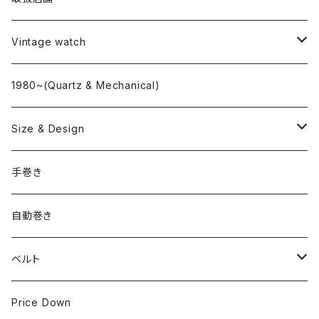
L o'clock
Vintage watch
"delve"
海外ブランド
1980~(Quartz & Mechanical)
OMEGA
国産ブランド
Size & Design
ROLEX
SEIKO
~24.9mm
手巻き
LONGINES
CITIZEN
25mm~29.9mm
自動巻き
IWC
OTHER BRAND
30mm~34.9mm
ベルト
CORUM
35mm~39.9mm
HIRSCHベルト
Price Down