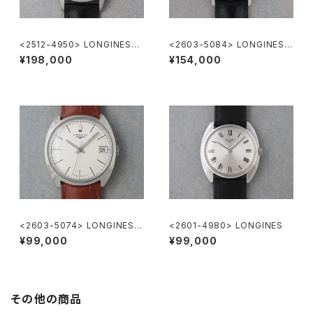
<2512-4950> LONGINES
<2603-5084> LONGINES F
"Cal.12.68.ZS"
lagShip Cal.345
¥198,000
¥154,000
<2603-5074> LONGINES
<2601-4980> LONGINES
"Cal.285"
¥99,000
¥99,000
その他の商品