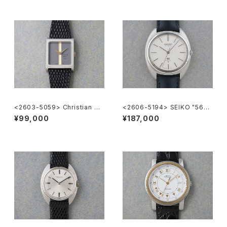
<2603-5059> Christian Di
<2606-5194> SEIKO "56G
or
S" Grand Seiko
¥99,000
¥187,000