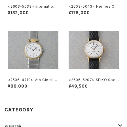
<2603-5033> Internationa
<2603-5043> Hermès Car
l Watch Co.
rick
¥132,000
¥176,000
<2506-4719> Van Cleef &
<2606-5207> SEIKO Speci
Arpels la collection
al
¥88,000
¥49,500
CATEGORY
取扱店舗