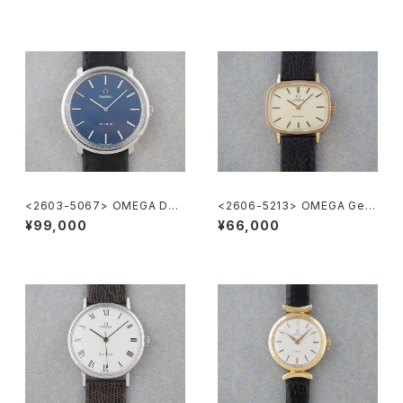
<2603-5067> OMEGA DE-
<2606-5213> OMEGA Gen
VILLE
eve
¥99,000
¥66,000