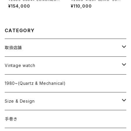
lagShip Cal.345
S" KING SEIKO
¥154,000
¥110,000
CATEGORY
取扱店舗
L o'clock
Vintage watch
"delve"
海外ブランド
1980~(Quartz & Mechanical)
OMEGA
国産ブランド
Size & Design
ROLEX
SEIKO
~24.9mm
手巻き