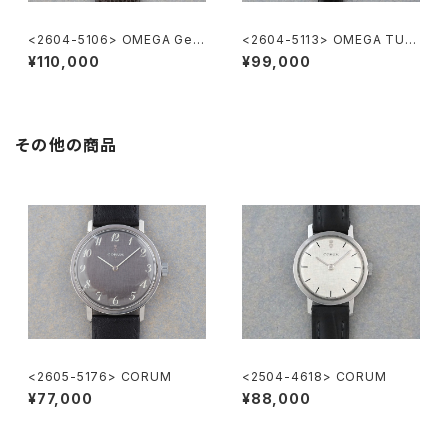
<2604-5106> OMEGA Gen
<2604-5113> OMEGA TUR
eve
LER
¥110,000
¥99,000
その他の商品
<2605-5176> CORUM
<2504-4618> CORUM
¥77,000
¥88,000