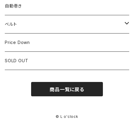
LONGINES
CITIZEN
25mm~29.9mm
自動巻き
IWC
OTHER BRAND
30mm~34.9mm
ベルト
CORUM
35mm~39.9mm
HIRSCHベルト
Price Down
OTHER BRAND
40mm~
SSブレスレット
SOLD OUT
Square Case
商品一覧に戻る
Black Dial
Colored Dial
© L o'clock