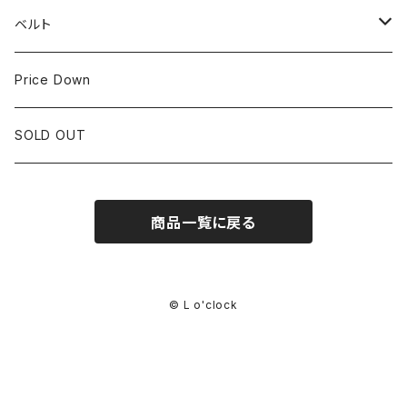
IWC
OTHER BRAND
30mm~34.9mm
ベルト
CORUM
35mm~39.9mm
HIRSCHベルト
Price Down
OTHER BRAND
40mm~
SSブレスレット
SOLD OUT
Square Case
商品一覧に戻る
Black Dial
Colored Dial
© L o'clock