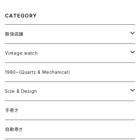
CATEGORY
取扱店舗
L o'clock
Vintage watch
"delve"
海外ブランド
1980~(Quartz & Mechanical)
OMEGA
国産ブランド
Size & Design
ROLEX
SEIKO
~24.9mm
手巻き
LONGINES
CITIZEN
25mm~29.9mm
自動巻き