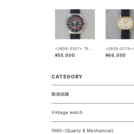
<2608-5247> TAG
<2606-5213>
HEUER FORMULA1
GA Geneve
¥55,000
¥66,000
CATEGORY
取扱店舗
L o'clock
Vintage watch
"delve"
海外ブランド
1980~(Quartz & Mechanical)