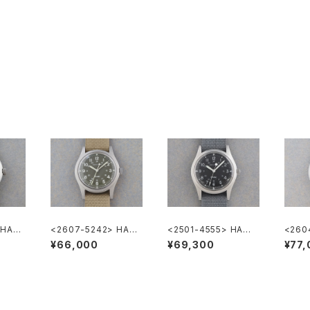
 HAMI
<2607-5242> HAMI
<2501-4555> HAMIL
<260
LTON Khaki Nature
TON Khaki
LTON
¥66,000
¥69,300
¥77,