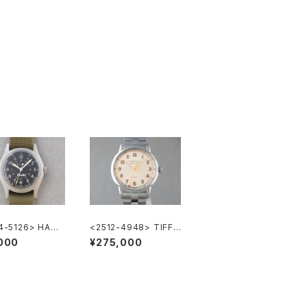
4-5126> HAMI
<2512-4948> TIFFA
 Khaki
NY & Co. CT60
000
¥275,000