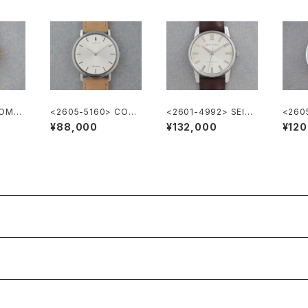
 OME
<2605-5160> CORU
<2601-4992> SEIK
<260
M Automatic
O "1st" KING SEIKO
GA ”C
¥88,000
¥132,000
¥120