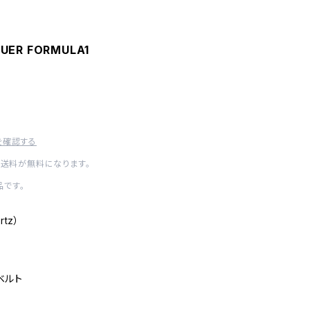
UER FORMULA1
を確認する
内送料が無料になります。
です。
rtz）
ルベルト