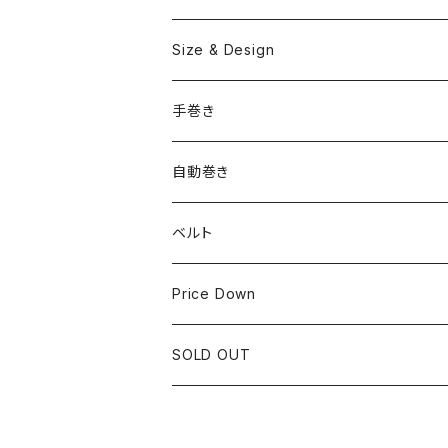
OMEGA
国産ブランド
Size & Design
ROLEX
SEIKO
~24.9mm
手巻き
LONGINES
CITIZEN
25mm~29.9mm
自動巻き
IWC
OTHER BRAND
30mm~34.9mm
ベルト
CORUM
35mm~39.9mm
HIRSCHベルト
Price Down
OTHER BRAND
40mm~
SSブレスレット
SOLD OUT
Square Case