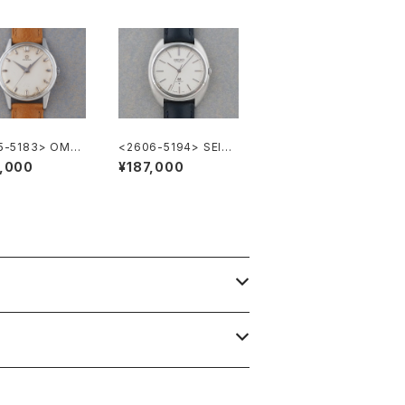
5-5183> OME
<2606-5194> SEIK
al.285"
O "56GS" Grand Sei
,000
¥187,000
ko