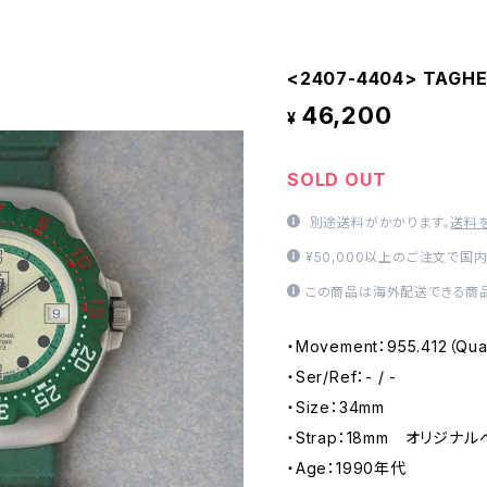
<2407-4404> TAGHE
46,200
¥
SOLD OUT
別途送料がかかります。
送料
¥50,000以上のご注文で国
この商品は海外配送できる商品
・Movement：955.412（Qua
・Ser/Ref：- / -
・Size：34mm
・Strap：18mm オリジナ
・Age：1990年代