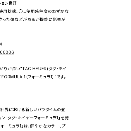
ィション良好
未使用状態、〇…使用感程度のわずかな
立った傷などがあるが機能に影響が
寺）
p/00006
りが深い”TAG HEUER(タグ・ホイ
ORMULA 1（フォーミュラ1）”です。
。
、時計界における新しいパラダイムの登
ン「タグ・ホイヤーフォーミュラ1」を発
フォーミュラ1」は、鮮やかなカラー、プ