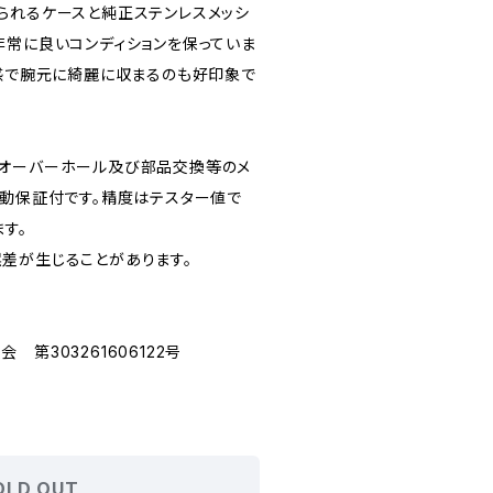
られるケースと純正ステンレスメッシ
非常に良いコンディションを保っていま
ズ感で腕元に綺麗に収まるのも好印象で
てオーバーホール及び部品交換等のメ
作動保証付です。精度はテスター値で
ます。
差が生じることがあります。
第303261606122号
OLD OUT