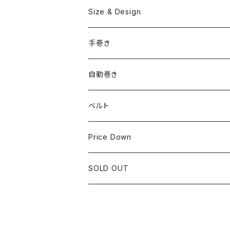
OMEGA
国産ブランド
Size & Design
ROLEX
SEIKO
~24.9mm
手巻き
LONGINES
CITIZEN
25mm~29.9mm
自動巻き
IWC
OTHER BRAND
30mm~34.9mm
ベルト
CORUM
35mm~39.9mm
HIRSCHベルト
Price Down
OTHER BRAND
40mm~
SSブレスレット
SOLD OUT
Square Case