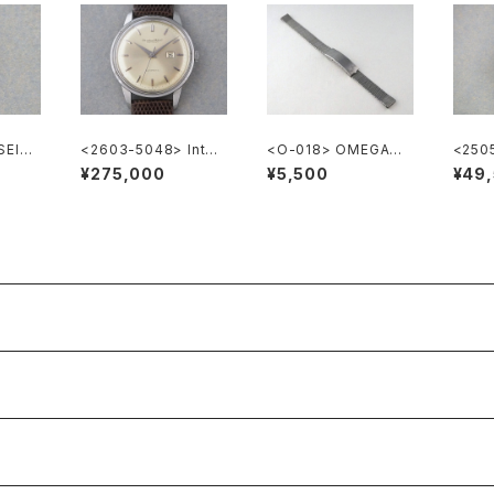
SEIKO
<2603-5048> Inter
<O-018> OMEGA純
<250
ectan
national National C
正ステンレスメッシュブ
HEUE
¥275,000
¥5,500
¥49
o. Ref.648A
レスレット 10mm