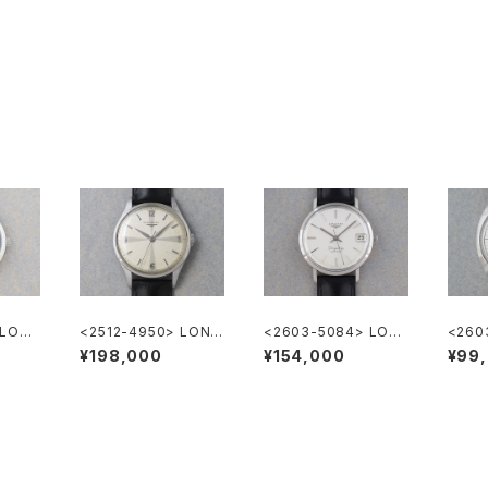
 LON
<2512-4950> LONG
<2603-5084> LON
<260
p
INES "Cal.12.68.ZS"
GINES FlagShip Cal.
¥198,000
¥154,000
¥99
345