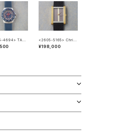
5-4694> TAG
<2605-5165> Christ
R FORMULA1
ian Dior
,500
¥198,000