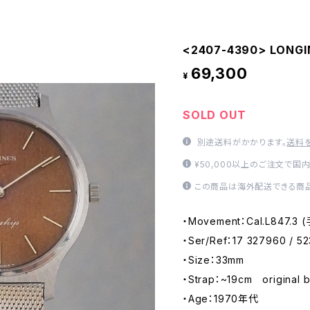
<2407-4390> LONGIN
69,300
¥
SOLD OUT
別途送料がかかります。
送料
¥50,000以上のご注文で国
この商品は海外配送できる商品
・Movement：Cal.L847.3
・Ser/Ref：17 327960 / 52
・Size：33mm
・Strap：~19cm original b
・Age：1970年代