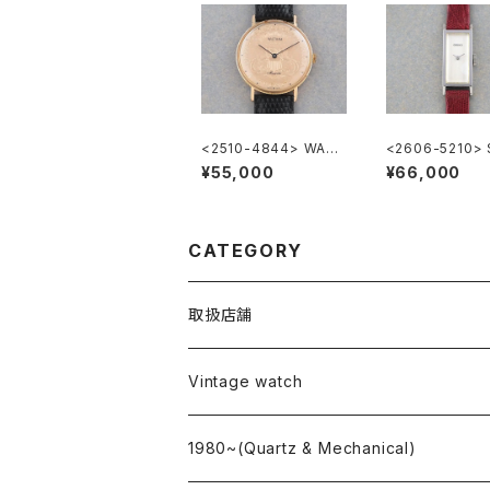
<2510-4844> WALT
<2606-5210> 
HAM Coin Watch
"SILVER885" r
¥55,000
¥66,000
gular case
CATEGORY
取扱店舗
L o'clock
Vintage watch
"delve"
海外ブランド
1980~(Quartz & Mechanical)