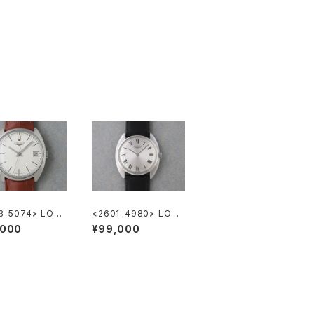
3-5074> LON
<2601-4980> LON
GINES "Cal.285"
GINES
,000
¥99,000