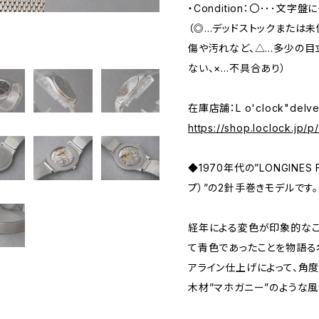
・Condition：〇･･･文字
（◎…デッドストックまたは
傷や汚れなど、△…多少の目
ない、×…不具合あり）
在庫店舗：L o'clock"delv
https://shop.loclock.jp/
◆1970年代の”LONGINES 
プ）”の2針手巻きモデルです。
経年による変色が印象的な
て青色であったことを物語る
アライン仕上げによって、角
木材”マホガニー”のような