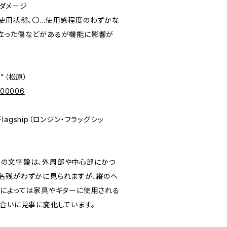
盤にダメージ
未使用状態、〇…使用感程度のわずかな
立った傷などがあるが機能に影響が
e"（松原）
p/00006
Flagship（ロンジン・フラッグシッ
この文字盤は、外周部や中心部にかつ
名残がわずかに見られますが、縦のヘ
度によっては家具やギターに使用される
風合いに見事に変化しています。