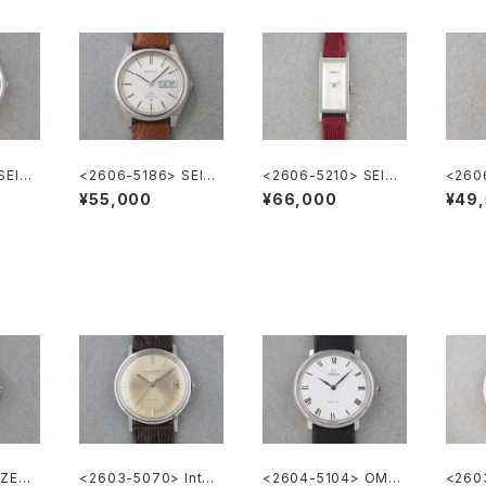
SEIKO
<2606-5186> SEIK
<2606-5210> SEIKO
<260
O LORD MATIC
"SILVER885" rectan
O Spe
¥55,000
¥66,000
¥49
gular case
ZENI
<2603-5070> Inter
<2604-5104> OME
<260