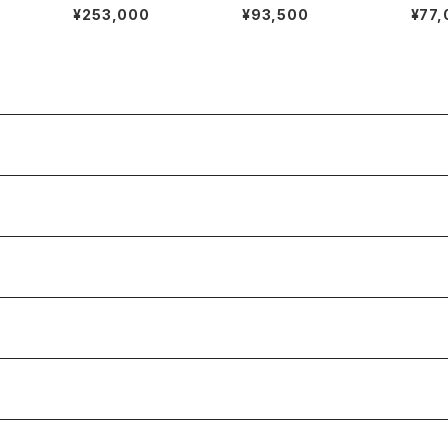
national Watch Co.
GA DE VILLE
GINES
¥253,000
¥93,500
¥77,
R807A