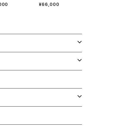
 Flagship
GA Geneve
000
¥66,000