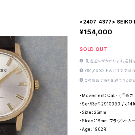
<2407-4377> SEIKO 
¥154,000
SOLD OUT
別途送料がかかります。
送料
¥50,000以上のご注文で国
この商品は海外配送できる商品
・Movement：Cal.- (手巻
・Ser/Ref：2910989 / J14
・Size：35mm
・Strap：18mm ブラウン・カーフ
・Age：1962年