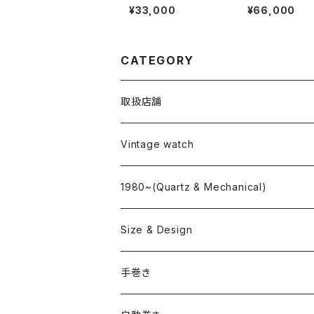
BALVBOA
TH
¥33,000
¥66,000
CATEGORY
取扱店舗
L o'clock
Vintage watch
"delve"
海外ブランド
1980~(Quartz & Mechanical)
OMEGA
国産ブランド
Size & Design
ROLEX
SEIKO
~24.9mm
手巻き
LONGINES
CITIZEN