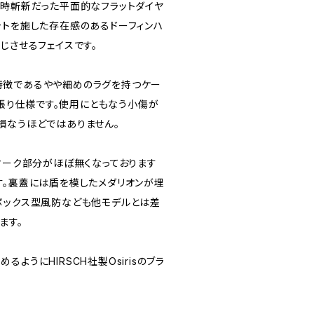
当時斬新だった平面的なフラットダイヤ
ットを施した存在感のあるドーフィンハ
じさせるフェイスです。
特徴であるやや細めのラグを持つケー
の金張り仕様です。使用にともなう小傷が
損なうほどではありません。
」マーク部分がほぼ無くなっております
す。裏蓋には盾を模したメダリオンが埋
ボックス型風防なども他モデルとは差
ます。
ようにHIRSCH社製Osirisのブラ