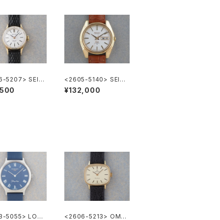
6-5207> SEIK
<2605-5140> SEIKO
cial
”56KS" KING SEIKO
,500
¥132,000
3-5055> LON
<2606-5213> OME