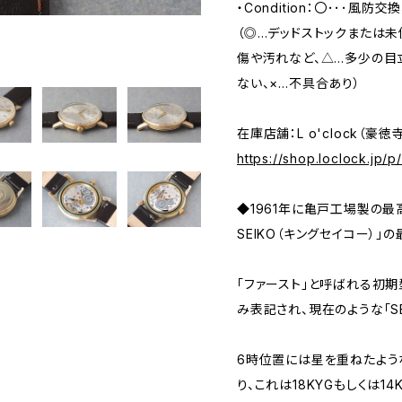
・Condition：〇･･･風
（◎…デッドストックまたは
傷や汚れなど、△…多少の目
ない、×…不具合あり）
在庫店舗：L o'clock（豪徳
https://shop.loclock.jp/
◆1961年に亀戸工場製の最
SEIKO（キングセイコー）」
「ファースト」と呼ばれる初期型は
み表記され、現在のような「S
6時位置には星を重ねたような「S
り、これは18KYGもしくは1