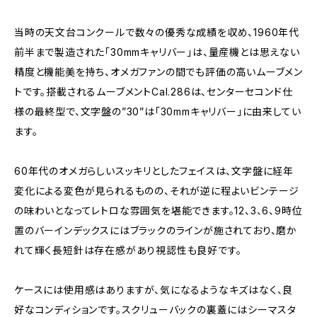
当時の天文台コンクールで数々の優秀な成績を収め、1960年代
前半まで製造された「30mmキャリバー」は、量産機とは思えない
精度と機能美を持ち、オメガファンの間でも評価の高いムーブメン
トです。搭載されるムーブメントCal.286は、センターセコンド仕
様の最終型で、文字盤の”30”は「30mmキャリバー」に由来してい
ます。
60年代のオメガらしいスッキリとしたフェイスは、文字盤に経年
変化による変色が見られるものの、それが逆に程よいビンテージ
の味わいとなってレトロな雰囲気を堪能できます。12、3、6、9時位
置のバーインデックスにはブラックのラインが施されており、磨か
れて輝く長短針は存在感があり視認性も良好です。
ケースには使用感はありますが、気になるようなキズはなく、良
好なコンディションです。スクリューバックの裏蓋にはシーマスタ