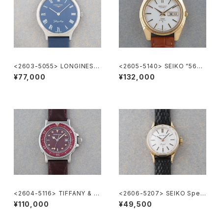
<2603-5055> LONGINES F
<2605-5140> SEIKO ”56K
lagship
S" KING SEIKO
¥77,000
¥132,000
<2604-5116> TIFFANY & C
<2606-5207> SEIKO Speci
o. Diver's
al
¥110,000
¥49,500