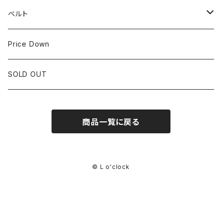
IWC
OTHER BRAND
30mm~34.9mm
ベルト
CORUM
35mm~39.9mm
HIRSCHベルト
Price Down
OTHER BRAND
40mm~
SSブレスレット
SOLD OUT
Square Case
商品一覧に戻る
© L o'clock