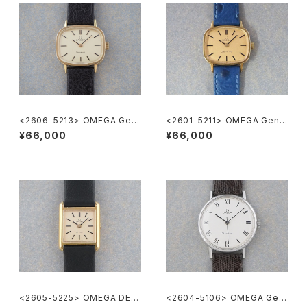
<2606-5213> OMEGA Gen
<2601-5211> OMEGA Gene
eve
ve
¥66,000
¥66,000
<2605-5225> OMEGA DE V
<2604-5106> OMEGA Gen