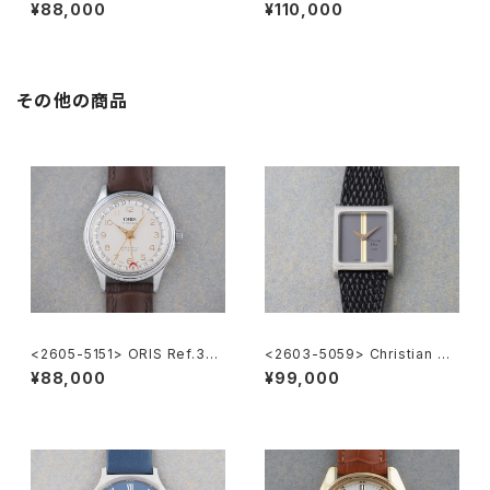
ILE
eve
¥88,000
¥110,000
その他の商品
<2605-5151> ORIS Ref.302
<2603-5059> Christian Di
-7285B ”POINTER DATE"
or
¥88,000
¥99,000