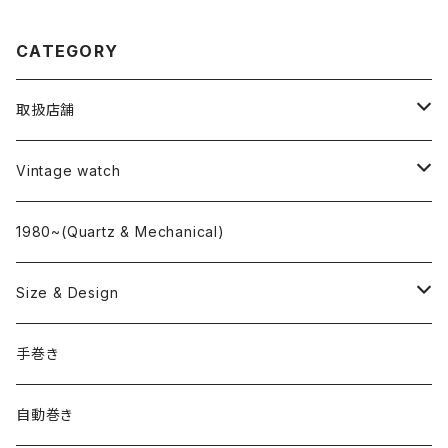
CATEGORY
取扱店舗
L o'clock
Vintage watch
"delve"
海外ブランド
1980~(Quartz & Mechanical)
OMEGA
国産ブランド
Size & Design
ROLEX
SEIKO
~24.9mm
手巻き
LONGINES
CITIZEN
25mm~29.9mm
自動巻き