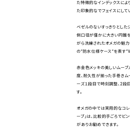
た特徴的なインデックスによ
た印象的なでフェイスにして
ベゼルのないすっきりとした
側口径が僅かに大きい円錐を
がら洗練されたオメガの魅力
の”防水仕様ケース”を表す”W
赤金色メッキの美しいムーブメン
度、耐久性が揃った手巻きム
ーズ１段目で時刻調整、2段
す。
オメガの中では実用的なコレ
ーブ」は、比較的手ごろでビ
がありお勧めできます。