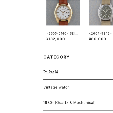
<2605-5140> SEIKO
<2607-5242>
”56KS" KING SEIKO
LTON Khaki Na
¥132,000
¥66,000
CATEGORY
取扱店舗
L o'clock
Vintage watch
"delve"
海外ブランド
1980~(Quartz & Mechanical)