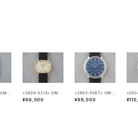
 OME
<2606-5213> OME
<2603-5067> OME
<260
GA Geneve
GA DE-VILLE
GA G
¥66,000
¥99,000
¥110