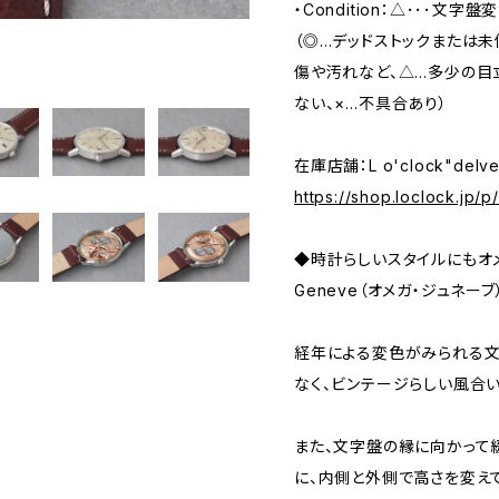
・Condition：△･･･文
（◎…デッドストックまたは
傷や汚れなど、△…多少の目
ない、×…不具合あり）
在庫店舗：L o'clock"delv
https://shop.loclock.jp/
◆時計らしいスタイルにもオメ
Geneve（オメガ・ジュネー
経年による変色がみられる
なく、ビンテージらしい風合
また、文字盤の縁に向かって
に、内側と外側で高さを変え