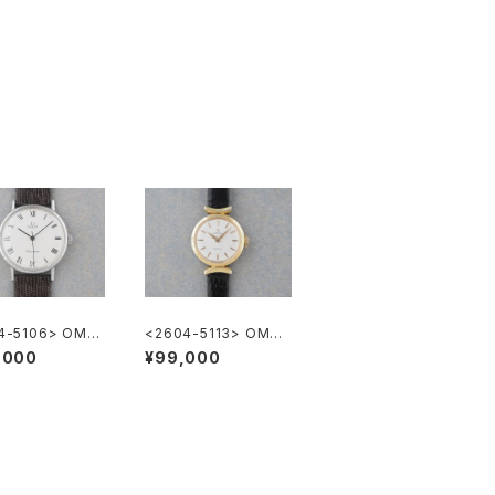
4-5106> OME
<2604-5113> OMEG
eneve
A TURLER
,000
¥99,000