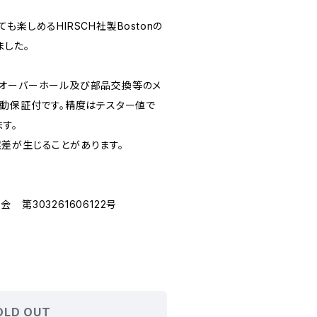
楽しめるHIRSCH社製Bostonの
ました。
てオーバーホール及び部品交換等のメ
作動保証付です。精度はテスター値で
ます。
差が生じることがあります。
第303261606122号
OLD OUT