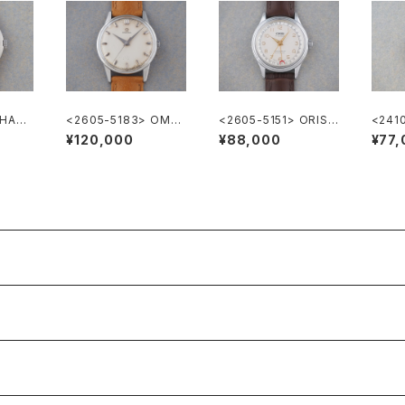
 HAMI
<2605-5183> OME
<2605-5151> ORIS
<241
ture
GA ”Cal.285"
Ref.302-7285B ”PO
NY & 
¥120,000
¥88,000
¥77,
INTER DATE"