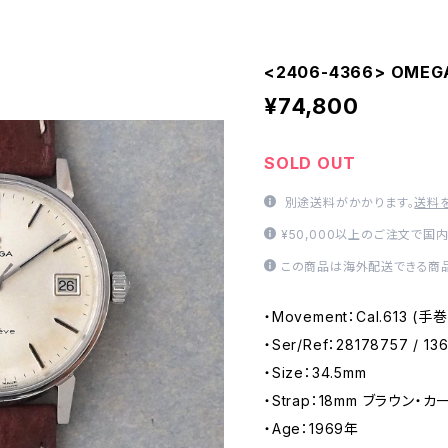
<2406-4366> OMEG
¥74,800
SOLD OUT
別途送料がかかります。
送料
¥50,000以上のご注文で国
この商品は海外配送できる商品
・Movement：Cal.613 (
・Ser/Ref：28178757 / 136
・Size：34.5mm
・Strap：18mm ブラウン・カー
・Age：1969年