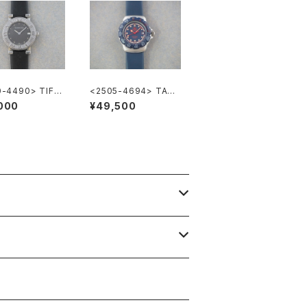
0-4490> TIFFA
<2505-4694> TAG
Co. Atlas
HEUER FORMULA1
000
¥49,500