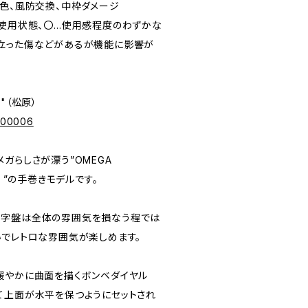
字盤変色、風防交換、中枠ダメージ
未使用状態、〇…使用感程度のわずかな
立った傷などがあるが機能に影響が
e"（松原）
p/00006
ガらしさが漂う”OMEGA
ブ）”の手巻きモデルです。
文字盤は全体の雰囲気を損なう程では
いでレトロな雰囲気が楽しめます。
緩やかに曲面を描くボンベダイヤル
て上面が水平を保つようにセットされ