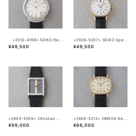
<2310-4168> SEIKO Ref.
<2606-5207> SEIKO Speci
2419-0010
al
¥49,500
¥49,500
<2603-5059> Christian Di
<2606-5213> OMEGA Gen
or
eve
¥99,000
¥66,000