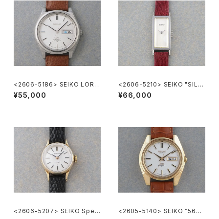
<2606-5186> SEIKO LORD
<2606-5210> SEIKO "SILV
MATIC
ER885" rectangular case
¥55,000
¥66,000
<2606-5207> SEIKO Speci
<2605-5140> SEIKO ”56K
al
S" KING SEIKO