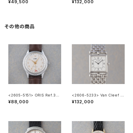
¥49,500
¥132,000
その他の商品
<2605-5151> ORIS Ref.302
<2606-5233> Van Cleef &
-7285B ”POINTER DATE"
Arpels Classique
¥88,000
¥132,000