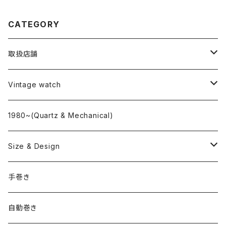
CATEGORY
取扱店舗
L o'clock
Vintage watch
"delve"
海外ブランド
1980~(Quartz & Mechanical)
OMEGA
国産ブランド
Size & Design
ROLEX
SEIKO
~24.9mm
手巻き
LONGINES
CITIZEN
25mm~29.9mm
自動巻き