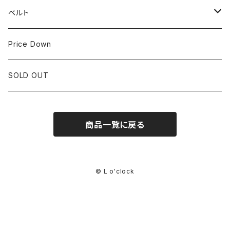
IWC
OTHER BRAND
30mm~34.9mm
ベルト
CORUM
35mm~39.9mm
HIRSCHベルト
Price Down
OTHER BRAND
40mm~
SSブレスレット
SOLD OUT
Square Case
商品一覧に戻る
© L o'clock