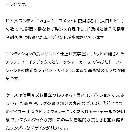
ーン)”です。
「17（セブンティーン）」はムーブメントに使用さる石（人口ルビー）
の数で、性能面を損なわず製造を合理化し、普及機とは言え精度
や耐久性にも優れたムーブメントが搭載されています。
コンディションの良いサンレイ仕上げ文字盤に、カットが施された
アップライトインデックスとミニッツマーカーまで伸びたドーフィ
ンハンドの端正なフェイスデザインは、まるで高級機のような雰囲
気です。
ケースは使用キズも目立つものはなく良いコンディションです。ふ
っくらした裏蓋や、ラグの裏側部分の丸みなど、60年代前半まで
のセイコー手巻きドレスウォッチによく見られるディテールも好印
象で、ノスタルジックな雰囲気の中に普遍的な美しさを兼ね備え
たシンプルなデザインが魅力です。