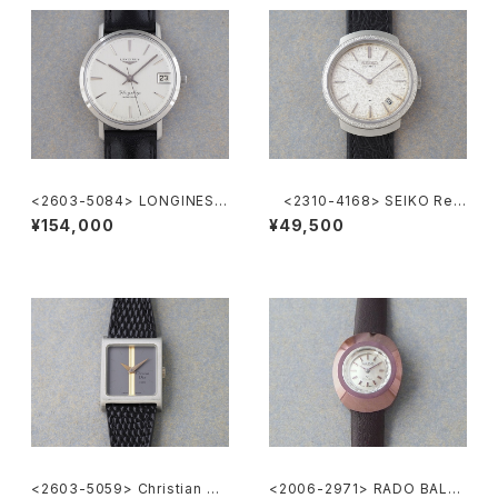
<2603-5084> LONGINES F
<2310-4168> SEIKO Ref.
lagShip Cal.345
2419-0010
¥154,000
¥49,500
<2603-5059> Christian Di
<2006-2971> RADO BALVB