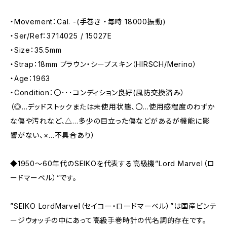
・Movement：Cal. -(手巻き ・毎時 18000振動)
・Ser/Ref：3714025 / 15027E
・Size：35.5mm
・Strap：18mm ブラウン・シープスキン（HIRSCH/Merino）
・Age：1963
・Condition：〇･･･コンディション良好(風防交換済み）
（◎…デッドストックまたは未使用状態、〇…使用感程度のわずか
な傷や汚れなど、△…多少の目立った傷などがあるが機能に影
響がない、×…不具合あり）
◆1950～60年代のSEIKOを代表する高級機”Lord Marvel（ロ
ードマーベル）”です。
”SEIKO LordMarvel（セイコー・ロードマーベル）”は国産ビンテ
ージウォッチの中にあって高級手巻時計の代名詞的存在です。