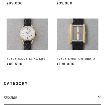
or
OA
¥99,000
¥33,000
<2606-5207> SEIKO Speci
<2605-5165> Christian Dio
al
r
¥49,500
¥198,000
CATEGORY
取扱店舗