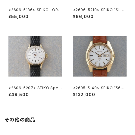
<2606-5186> SEIKO LORD
<2606-5210> SEIKO "SILV
MATIC
ER885" rectangular case
¥55,000
¥66,000
<2606-5207> SEIKO Speci
<2605-5140> SEIKO ”56K
al
S" KING SEIKO
¥49,500
¥132,000
その他の商品