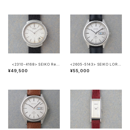
<2310-4168> SEIKO Ref.
<2605-5143> SEIKO LORD
2419-0010
MATIC
¥49,500
¥55,000