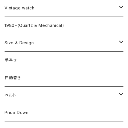
L o'clock
Vintage watch
"delve"
海外ブランド
1980~(Quartz & Mechanical)
OMEGA
国産ブランド
Size & Design
ROLEX
SEIKO
~24.9mm
手巻き
LONGINES
CITIZEN
25mm~29.9mm
自動巻き
IWC
OTHER BRAND
30mm~34.9mm
ベルト
CORUM
35mm~39.9mm
HIRSCHベルト
Price Down
OTHER BRAND