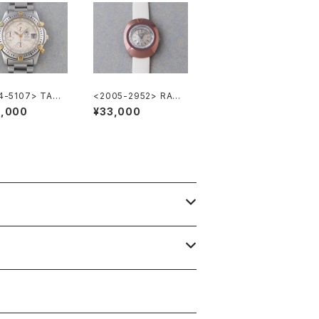
4-5107> TAGH
<2005-2952> RADO
 Super 2000 C
BALVBOA
3,000
¥33,000
ograph