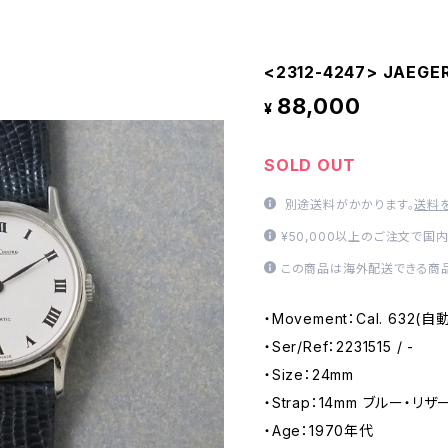
<2312-4247> JAEGE
88,000
¥
SOLD OUT
別途送料がかかります。
送料
¥50,000以上のご注文で国
この商品は海外配送できる商品
・Movement：Cal. 632(
・Ser/Ref：2231515 / -
・Size：24mm
・Strap：14mm ブルー・リザー
・Age：1970年代