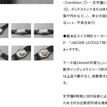
・Condition：〇･･･文
（◎…デッドストックまたは
傷や汚れなど、△…多少の目
ない、×…不具合あり）
◆数あるスイス時計メーカー
ド ”JAEGER LECOULT
ォッチです。
ケース径24mmの可愛らし
数字インデックスとリーフ針
は上品で癖がなく、自動巻き
す。
文字盤9時側に光の反射によ
ためその分比較的手頃な価格