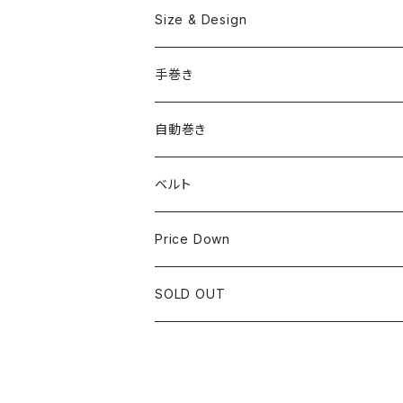
OMEGA
国産ブランド
Size & Design
ROLEX
SEIKO
~24.9mm
手巻き
LONGINES
CITIZEN
25mm~29.9mm
自動巻き
IWC
OTHER BRAND
30mm~34.9mm
ベルト
CORUM
35mm~39.9mm
HIRSCHベルト
Price Down
OTHER BRAND
40mm~
SSブレスレット
SOLD OUT
Square Case
Black Dial