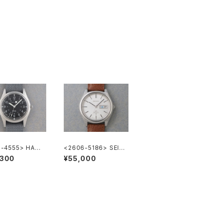
1-4555> HAMIL
<2606-5186> SEIK
Khaki
O LORD MATIC
,300
¥55,000