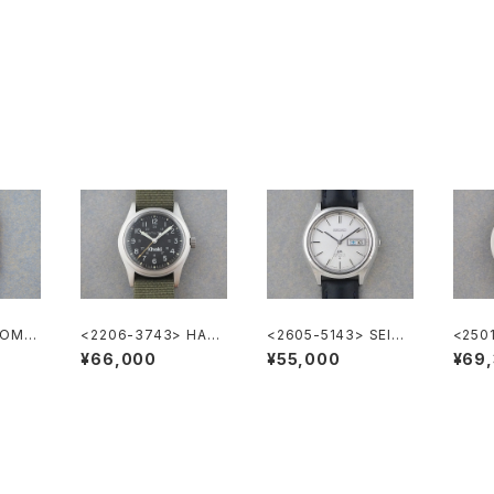
 OME
<2206-3743> HAMI
<2605-5143> SEIKO
<250
LTON Khaki
LORD MATIC
TON 
¥66,000
¥55,000
¥69