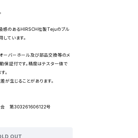
。
感のあるHIRSCH社製Tejuのブル
用しています。
てオーバーホール及び部品交換等のメ
作動保証付です。精度はテスター値で
ます。
差が生じることがあります。
第303261606122号
OLD OUT