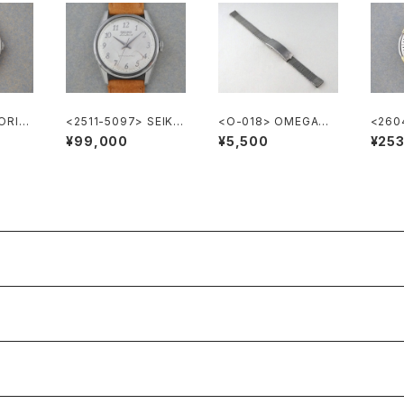
ORIS
<2511-5097> SEIKO
<O-018> OMEGA純
<260
INTER
Lord Marvel
正ステンレスメッシュブ
EUER
¥99,000
¥5,500
¥25
レスレット 10mm
hron