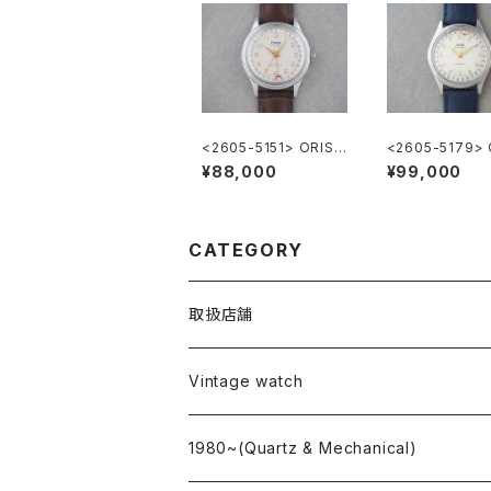
<2605-5151> ORIS
<2605-5179> 
Ref.302-7285B ”PO
Ref.7470 ”PO
¥88,000
¥99,000
INTER DATE"
DATE"
CATEGORY
取扱店舗
L o'clock
Vintage watch
"delve"
海外ブランド
1980~(Quartz & Mechanical)