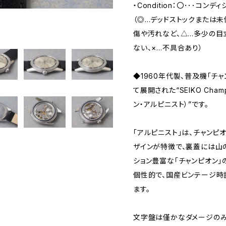
・Condition：〇･･･コンデ
（◎…デッドストックまたは
傷や汚れなど、△…多少の目
ない、×…不具合あり）
◆1960年代製、普及機「チ
て展開された“SEIKO Champ
ン・アルピニスト）”です。
「アルピニスト」は、チャンピ
ザインが特徴で、裏蓋には山
ション豊富な「チャンピオン」
個性的で、国産ビンテージ時
ます。
文字盤は僅かなダメージのみ