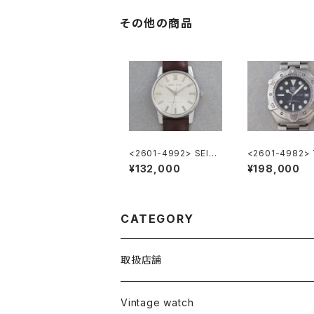
その他の商品
<2601-4992> SEIK
<2601-4982>
O "1st" KING SEIKO
HEUER Super 
¥132,000
¥198,000
ssional
CATEGORY
取扱店舗
L o'clock
Vintage watch