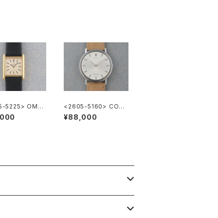
5-5225> OME
<2605-5160> CORU
 VILE
M Automatic
,000
¥88,000