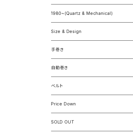
"delve"
海外ブランド
1980~(Quartz & Mechanical)
OMEGA
国産ブランド
Size & Design
ROLEX
SEIKO
~24.9mm
手巻き
LONGINES
CITIZEN
25mm~29.9mm
自動巻き
IWC
OTHER BRAND
30mm~34.9mm
ベルト
CORUM
35mm~39.9mm
HIRSCHベルト
Price Down
OTHER BRAND
40mm~
SSブレスレット
SOLD OUT