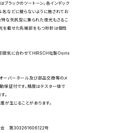
はブラックのツートーン。各インデック
ル名などに被らないように施されてお
の独特な矢尻型に象られた夜光もさるこ
光を載せた先端部をもつ秒針は個性
気に合わせてHIRSCH社製Osiris
。
てオーバーホール及び部品交換等のメ
作動保証付です。精度はテスター値で
ます。
差が生じることがあります。
第303261606122号