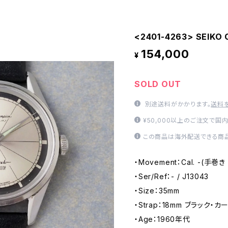
<2401-4263> SEIKO C
154,000
¥
SOLD OUT
別途送料がかかります。
送料
¥50,000以上のご注文で国
この商品は海外配送できる商品
・Movement：Cal. -(手巻
・Ser/Ref：- / J13043
・Size：35mm
・Strap：18mm ブラック・カーフ
・Age：1960年代