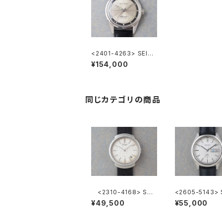
<2401-4263> SEIK
O Champion Alpinis
¥154,000
t
同じカテゴリの商品
<2310-4168> SEI
<2605-5143> 
KO Ref.2419-0010
LORD MATIC
¥49,500
¥55,000