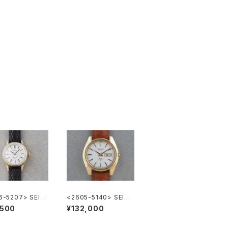
6-5207> SEIK
<2605-5140> SEIKO
cial
”56KS" KING SEIKO
,500
¥132,000