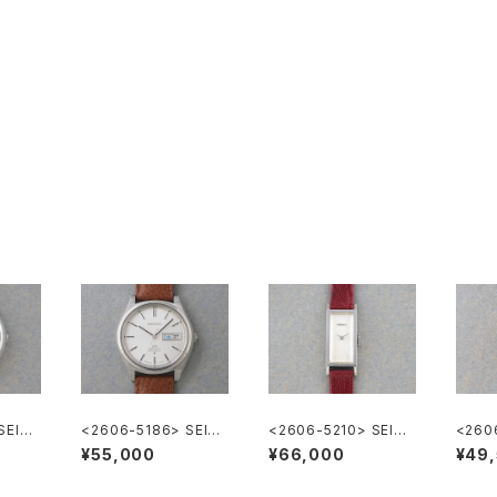
SEIKO
<2606-5186> SEIK
<2606-5210> SEIKO
<260
O LORD MATIC
"SILVER885" rectan
O Spe
¥55,000
¥66,000
¥49
gular case