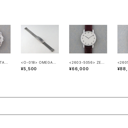
 TAG
<O-018> OMEGA純
<2603-5056> ZENI
<260
Profe
正ステンレスメッシュブ
TH
GA DE
¥5,500
¥66,000
¥88
レスレット 10mm