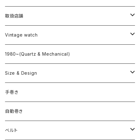
取扱店舗
L o'clock
Vintage watch
"delve"
海外ブランド
1980~(Quartz & Mechanical)
OMEGA
国産ブランド
Size & Design
ROLEX
SEIKO
~24.9mm
手巻き
LONGINES
CITIZEN
25mm~29.9mm
自動巻き
IWC
OTHER BRAND
30mm~34.9mm
ベルト