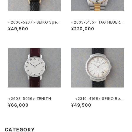
<2606-5207> SEIKO Speci
<2605-5155> TAG HEUER 2
al
000 Chronograph
¥49,500
¥220,000
<2603-5056> ZENITH
<2310-4168> SEIKO Ref.
2419-0010
¥66,000
¥49,500
CATEGORY