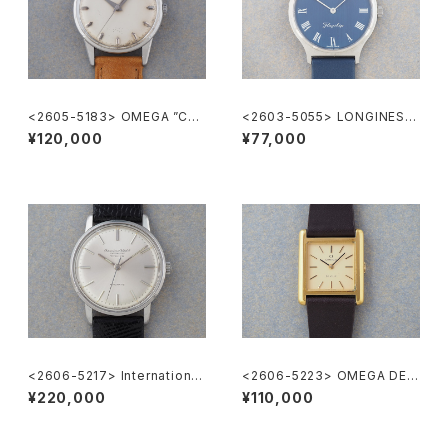
<2605-5183> OMEGA ”Cal.
<2603-5055> LONGINES F
285"
lagship
¥120,000
¥77,000
<2606-5217> International
<2606-5223> OMEGA DE V
National Co. "TURLER"
ILLE
¥220,000
¥110,000