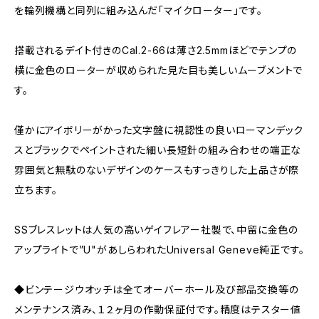
を輪列機構と同列に組み込んだ「マイクローター」です。
搭載されるデイト付きのCal.2-66は薄さ2.5mmほどでテンプの
横に金色のローターが収められた見た目も美しいムーブメントで
す。
僅かにアイボリーがかった文字盤に視認性の良いローマンデック
スとブラックでペイントされた細い長短針の組み合わせの端正な
雰囲気と無駄のないデザインのケースもすっきりした上品さが際
立ちます。
SSブレスレットは人気の高いゲイフレアー社製で、中留に金色の
アップライトで”U"があしらわれたUniversal Geneve純正です。
◆ビンテージウオッチは全てオーバーホール及び部品交換等の
メンテナンス済み、１２ヶ月の作動保証付です。精度はテスター値