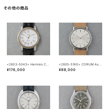
その他の商品
<2603-5043> Hermès Car
<2605-5160> CORUM Auto
rick
matic
¥176,000
¥88,000