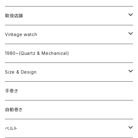
取扱店舗
L o'clock
Vintage watch
"delve"
海外ブランド
1980~(Quartz & Mechanical)
OMEGA
国産ブランド
Size & Design
ROLEX
SEIKO
~24.9mm
手巻き
LONGINES
CITIZEN
25mm~29.9mm
自動巻き
IWC
OTHER BRAND
30mm~34.9mm
ベルト