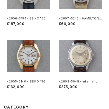
<2606-5194> SEIKO "56G
<2607-5242> HAMILTON
S" Grand Seiko
Khaki Nature
¥187,000
¥66,000
<2605-5140> SEIKO ”56K
<2603-5048> Internationa
S" KING SEIKO
l National Co. Ref.648A
¥132,000
¥275,000
CATEGORY