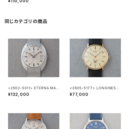
¥110,000
同じカテゴリの商品
<2602-5011> ETERNA MAT
<2605-5177> LONGINES
IC 3003
”大正製薬”
¥132,000
¥77,000