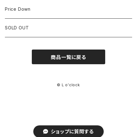
CORUM
35mm~39.9mm
HIRSCHベルト
Price Down
OTHER BRAND
40mm~
SSブレスレット
SOLD OUT
Square Case
商品一覧に戻る
Black Dial
Colored Dial
© L o'clock
ショップに質問する