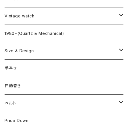
L o'clock
Vintage watch
"delve"
海外ブランド
1980~(Quartz & Mechanical)
OMEGA
国産ブランド
Size & Design
ROLEX
SEIKO
~24.9mm
手巻き
LONGINES
CITIZEN
25mm~29.9mm
自動巻き
IWC
OTHER BRAND
30mm~34.9mm
ベルト
CORUM
35mm~39.9mm
HIRSCHベルト
Price Down