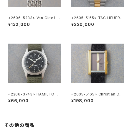
<2606-5233> Van Cleef &
<2605-5155> TAG HEUER 2
Arpels Classique
000 Chronograph
¥132,000
¥220,000
<2206-3743> HAMILTON
<2605-5165> Christian Dio
Khaki
r
¥66,000
¥198,000
その他の商品