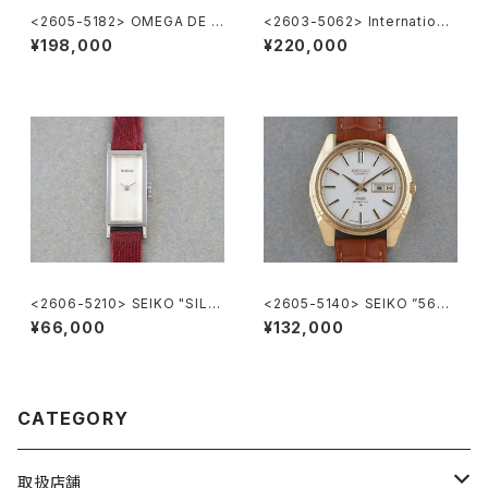
<2605-5182> OMEGA DE V
<2603-5062> International
ILLE
National Co. Ref.648A
¥198,000
¥220,000
<2606-5210> SEIKO "SILV
<2605-5140> SEIKO ”56K
ER885" rectangular case
S" KING SEIKO
¥66,000
¥132,000
CATEGORY
取扱店舗