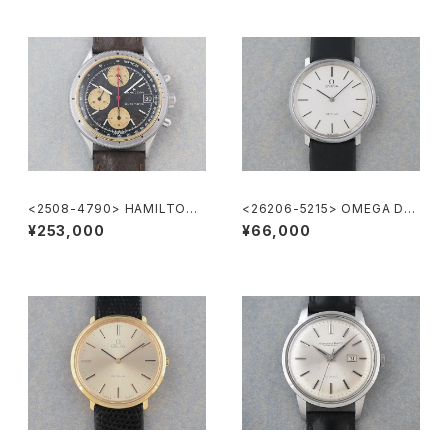
<2508-4790> HAMILTON
<26206-5215> OMEGA DE
Chronograph
VILLE
¥253,000
¥66,000