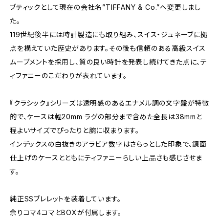
ブティックとして現在の会社名”TIFFANY & Co.”へ変更しまし
た。
119世紀後半には時計製造にも取り組み、スイス・ジュネーブに拠
点を構えていた歴史があります。その後も信頼のある高級スイス
ムーブメントを採用し、質の良い時計を発表し続けてきた点に、テ
ィファニーのこだわりが表れています。
『クラシック』シリーズは透明感のあるエナメル調の文字盤が特徴
的で、ケースは幅20mm ラグの部分まで含めた全長は38mmと
程よいサイズでぴったりと腕に収まります。
インデックスの白抜きのアラビア数字はさらっとした印象で、鏡面
仕上げのケースとともにティファニーらしい上品さも感じさせま
す。
純正SSブレレットを装着しています。
余りコマ4コマとBOXが付属します。