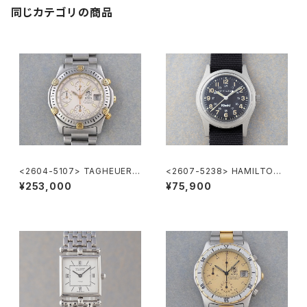
同じカテゴリの商品
<2604-5107> TAGHEUER S
<2607-5238> HAMILTON
uper 2000 Chronograph
Khaki
¥253,000
¥75,900