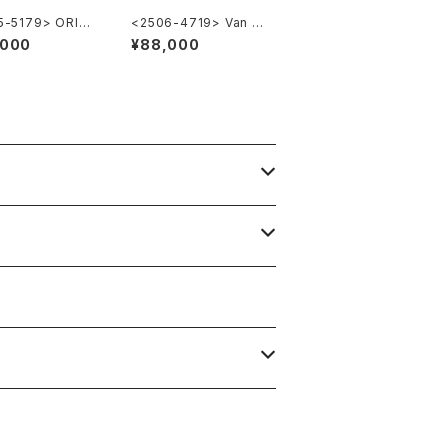
5-5179> ORIS
<2506-4719> Van C
7470 ”POINTER
leef & Arpels la coll
,000
¥88,000
"
ection