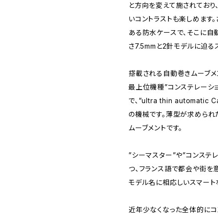
と方向を変えて施されており
いコントラストも楽しめます。
ある防水ケースで、そこに自
さ7.5mmと2針モデルに迫
搭載される自動巻きムーブメント
最上位機種”コンステレーション
で、”ultra thin automa
の機械です。薄型が求められ
ムーブメントです。
”シーマスター”や”コンステ
つ、フランス語で都会や街を意味す
モデル名に相応しいスマート
近年少なくなった全体的にコ