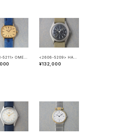
1-5211> OMEG
<2606-5209> HAMI
neve
LTON Khaki "L.L.Be
,000
¥132,000
an"