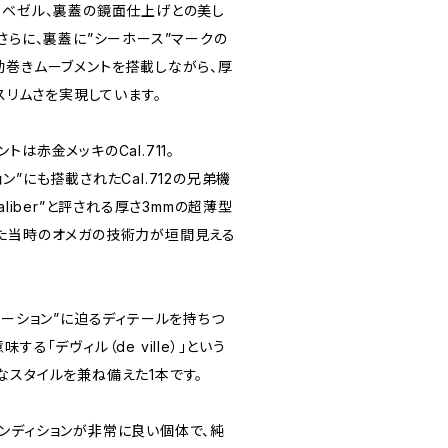
、ベゼル、裏蓋の鏡面仕上げとの美し
さらに、裏蓋に”シーホース”マークの
動巻きムーブメントを搭載しながら、厚
るスリムさを実現しています。
は赤金メッキのCal.711。
”にも搭載されたCal.712の兄弟機
tic Caliber”と評される厚さ3mmの超薄型
た当時のオメガの技術力が垣間見える
レーション”に迫るディテールを持ちつ
る「デヴィル（de ville）」という
なスタイルを兼ね備えた1本です。
ンディションが非常に良い個体で、純