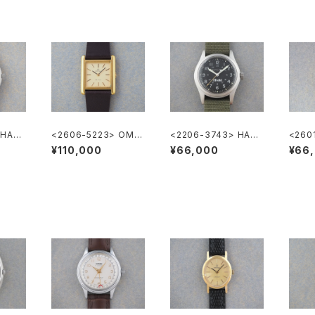
 HAMI
<2606-5223> OME
<2206-3743> HAMI
<260
GA DE VILLE
LTON Khaki
A Ge
¥110,000
¥66,000
¥66