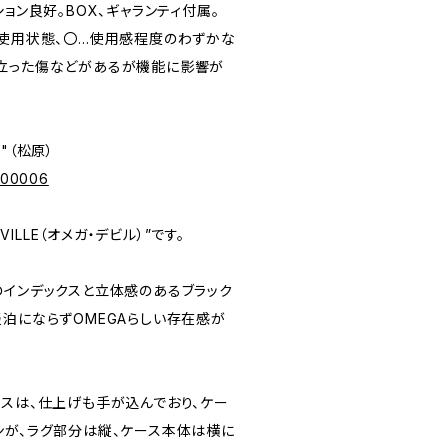
ディション良好。BOX、ギャランティ付属。
未使用状態、〇…使用感程度のわずかな
立った傷などがあるが機能に影響が
e"（松原）
p/00006
-VILLE（オメガ・デビル）”です。
のインデックスと立体感のあるブラック
淡泊にならずOMEGAらしい存在感が
ースは、仕上げも手が込んでおり、ケー
ンが、ラグ部分は縦、ケース本体は横に