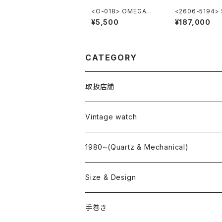
<O-018> OMEGA純
<2606-5194> 
正ステンレスメッシュブ
O "56GS" Gran
¥5,500
¥187,000
レスレット 10mm
ko
CATEGORY
取扱店舗
L o'clock
Vintage watch
"delve"
海外ブランド
1980~(Quartz & Mechanical)
OMEGA
国産ブランド
Size & Design
ROLEX
SEIKO
~24.9mm
手巻き