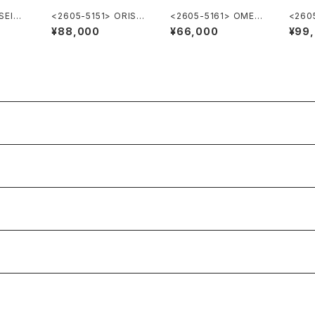
SEIK
<2605-5151> ORIS
<2605-5161> OMEG
<260
d Sei
Ref.302-7285B ”PO
A Geneve
Ref.
¥88,000
¥66,000
¥99
INTER DATE"
DATE