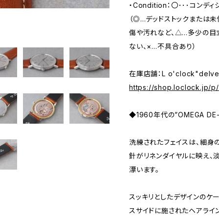
・Condition：〇･･･コン
（◎…デッドストックまたは
傷や汚れなど、△…多少の目
ない、×…不具合あり）
在庫店舗：L o'clock"delv
https://shop.loclock.jp/
◆1960年代の”OMEGA DE
洗練されたフェイスは、細身
針がリネンダイヤルに映え、
漂います。
スッキリとしたデザインのケ
スサイドに施されたヘアライ