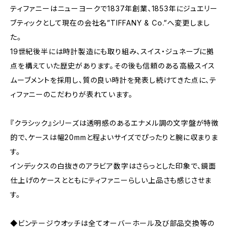
ティファニーはニューヨークで1837年創業、1853年にジュエリー
ブティックとして現在の会社名”TIFFANY & Co.”へ変更しまし
た。
19世紀後半には時計製造にも取り組み、スイス・ジュネーブに拠
点を構えていた歴史があります。その後も信頼のある高級スイス
ムーブメントを採用し、質の良い時計を発表し続けてきた点に、テ
ィファニーのこだわりが表れています。
『クラシック』シリーズは透明感のあるエナメル調の文字盤が特徴
的で、ケースは幅20mmと程よいサイズでぴったりと腕に収まりま
す。
インデックスの白抜きのアラビア数字はさらっとした印象で、鏡面
仕上げのケースとともにティファニーらしい上品さも感じさせま
す。
◆ビンテージウオッチは全てオーバーホール及び部品交換等の