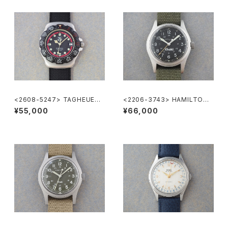
<2608-5247> TAGHEUER
<2206-3743> HAMILTON
FORMULA1
Khaki
¥55,000
¥66,000