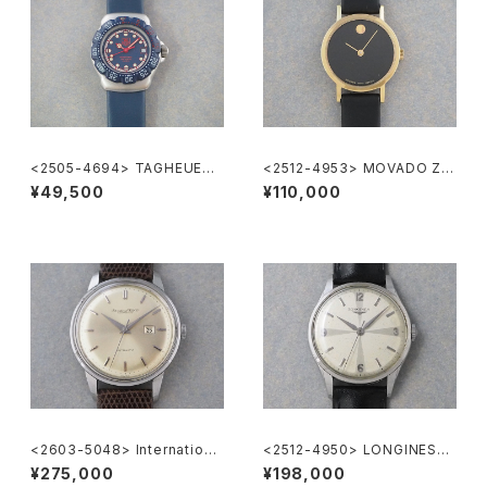
<2505-4694> TAGHEUER
<2512-4953> MOVADO ZE
FORMULA1
NITH "Museum Watch"
¥49,500
¥110,000
<2603-5048> Internationa
<2512-4950> LONGINES
l National Co. Ref.648A
"Cal.12.68.ZS"
¥275,000
¥198,000