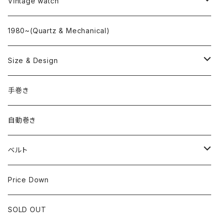
L o'clock
Vintage watch
"delve"
海外ブランド
1980~(Quartz & Mechanical)
OMEGA
国産ブランド
Size & Design
ROLEX
SEIKO
~24.9mm
手巻き
LONGINES
CITIZEN
25mm~29.9mm
自動巻き
IWC
OTHER BRAND
30mm~34.9mm
ベルト
CORUM
35mm~39.9mm
HIRSCHベルト
Price Down
OTHER BRAND
40mm~
SSブレスレット
SOLD OUT