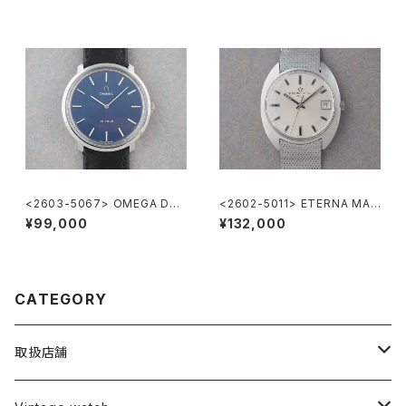
<2603-5067> OMEGA DE-
<2602-5011> ETERNA MAT
VILLE
IC 3003
¥99,000
¥132,000
CATEGORY
取扱店舗