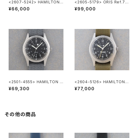
<2607-5242> HAMILTON
<2605-5179> ORIS Ref.74
Khaki Nature
70 ”POINTER DATE"
¥66,000
¥99,000
<2501-4555> HAMILTON K
<2604-5126> HAMILTON K
haki
haki
¥69,300
¥77,000
その他の商品