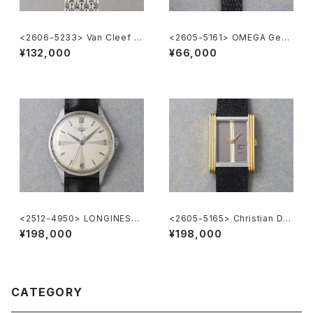
<2606-5233> Van Cleef &
<2605-5161> OMEGA Gene
Arpels Classique
ve
¥132,000
¥66,000
<2512-4950> LONGINES
<2605-5165> Christian Dio
"Cal.12.68.ZS"
r
¥198,000
¥198,000
CATEGORY