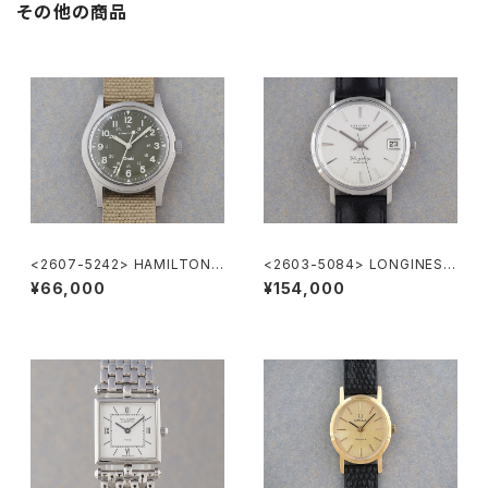
その他の商品
<2607-5242> HAMILTON
<2603-5084> LONGINES F
Khaki Nature
lagShip Cal.345
¥66,000
¥154,000