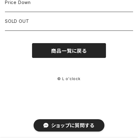
35mm~39.9mm
HIRSCHベルト
Price Down
OTHER BRAND
40mm~
SSブレスレット
SOLD OUT
Square Case
商品一覧に戻る
Black Dial
Colored Dial
© L o'clock
ショップに質問する