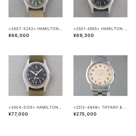
<2607-5242> HAMILTON
<2501-4555> HAMILTON K
Khaki Nature
haki
¥66,000
¥69,300
<2604-5126> HAMILTON K
<2512-4948> TIFFANY & C
haki
o. CT60
¥77,000
¥275,000