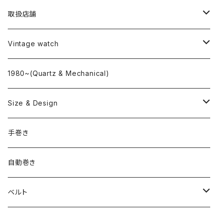
取扱店舗
L o'clock
Vintage watch
"delve"
海外ブランド
1980~(Quartz & Mechanical)
OMEGA
国産ブランド
Size & Design
ROLEX
SEIKO
~24.9mm
手巻き
LONGINES
CITIZEN
25mm~29.9mm
自動巻き
IWC
OTHER BRAND
30mm~34.9mm
ベルト
CORUM