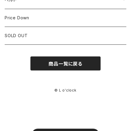
CORUM
35mm~39.9mm
HIRSCHベルト
Price Down
OTHER BRAND
40mm~
SSブレスレット
SOLD OUT
Square Case
商品一覧に戻る
© L o'clock