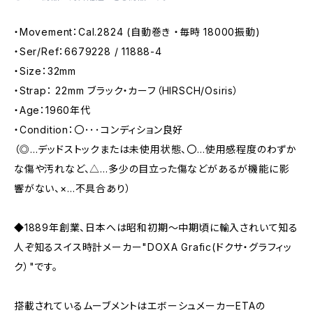
・Movement：Cal.2824 (自動巻き ・毎時 18000振動)
・Ser/Ref：6679228 / 11888-4
・Size：32mm
・Strap： 22mm ブラック・カーフ（HIRSCH/Osiris）
・Age：1960年代
・Condition：〇･･･コンディション良好
（◎…デッドストックまたは未使用状態、〇…使用感程度のわずか
な傷や汚れなど、△…多少の目立った傷などがあるが機能に影
響がない、×…不具合あり）
◆1889年創業、日本へは昭和初期～中期頃に輸入されいて知る
人ぞ知るスイス時計メーカー"DOXA Grafic(ドクサ・グラフィッ
ク）"です。
搭載されているムーブメントはエボーシュメーカーETAの