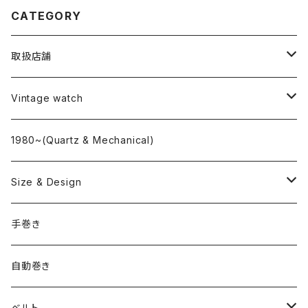
CATEGORY
取扱店舗
L o'clock
Vintage watch
"delve"
海外ブランド
1980~(Quartz & Mechanical)
OMEGA
国産ブランド
Size & Design
ROLEX
SEIKO
~24.9mm
手巻き
LONGINES
CITIZEN
25mm~29.9mm
自動巻き
IWC
OTHER BRAND
30mm~34.9mm
ベルト