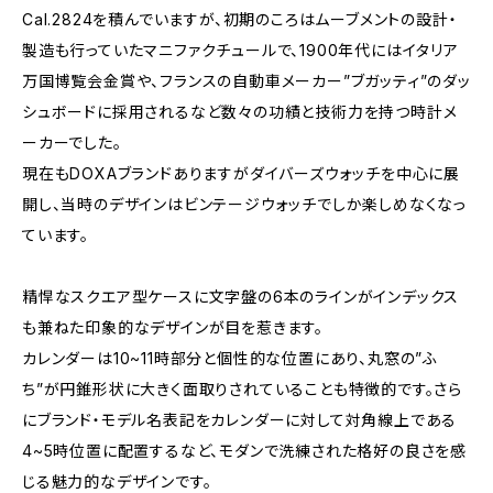
Cal.2824を積んでいますが、初期のころはムーブメントの設計・
製造も行っていたマニファクチュールで、1900年代にはイタリア
万国博覧会金賞や、フランスの自動車メーカー”ブガッティ”のダッ
シュボードに採用されるなど数々の功績と技術力を持つ時計メ
ーカーでした。
現在もDOXAブランドありますがダイバーズウォッチを中心に展
開し、当時のデザインはビンテージウォッチでしか楽しめなくなっ
ています。
精悍なスクエア型ケースに文字盤の6本のラインがインデックス
も兼ねた印象的なデザインが目を惹きます。
カレンダーは10~11時部分と個性的な位置にあり、丸窓の”ふ
ち”が円錐形状に大きく面取りされていることも特徴的です。さら
にブランド・モデル名表記をカレンダーに対して対角線上である
4~5時位置に配置するなど、モダンで洗練された格好の良さを感
じる魅力的なデザインです。