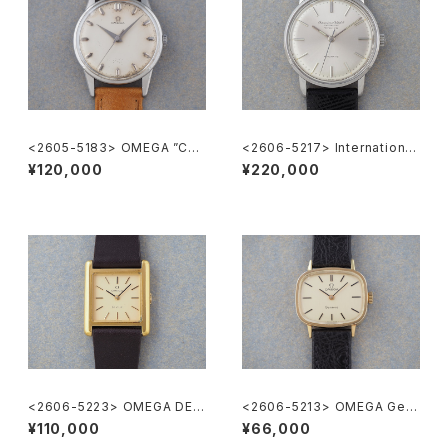
<2605-5183> OMEGA ”Cal.
<2606-5217> International
285"
National Co. "TURLER"
¥120,000
¥220,000
<2606-5223> OMEGA DE V
<2606-5213> OMEGA Gen
ILLE
eve
¥110,000
¥66,000