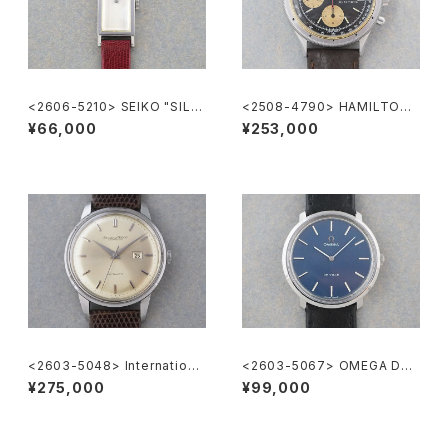
<2606-5210> SEIKO "SILV
<2508-4790> HAMILTON
ER885" rectangular case
Chronograph
¥66,000
¥253,000
<2603-5048> Internationa
<2603-5067> OMEGA DE-
l National Co. Ref.648A
VILLE
¥275,000
¥99,000