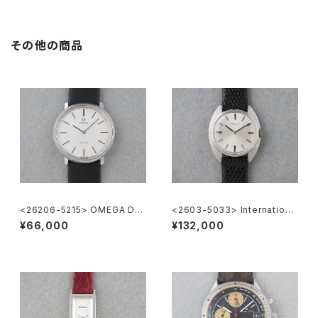
その他の商品
<26206-5215> OMEGA DE
<2603-5033> Internationa
VILLE
l Watch Co.
¥66,000
¥132,000