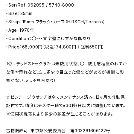
・Ser/Ref：062095 / 5740-8000
・Size：35mm
・Strap：19mm ブラック・カーフ（HIRSCH/Toronto）
・Age：1970年
・Condition：〇・・・文字盤にわずかな傷あり
・Price：68,000円（税込：74,800円＋送料550円）
（◎…デッドストックまたは未使用状態、〇…使用感程度のわずか
な傷や汚れなど、△…多少の目立った傷などがあるが機能に影
響がない、×…不具合あり）
☆ビンテージウオッチは全てメンテナンス済み、12ヶ月の作動保
証付です。精度はテスター値で±30秒/日以内に調整しています。
※使用状況等により多少の誤差が生じることがあります。
古物商許可：東京都公安委員会 第303261606122号