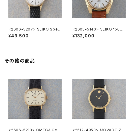
<2606-5207> SEIKO Speci
<2605-5140> SEIKO ”56K
al
S" KING SEIKO
¥49,500
¥132,000
その他の商品
<2606-5213> OMEGA Gen
<2512-4953> MOVADO ZE