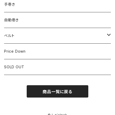
ROLEX
SEIKO
~24.9mm
手巻き
LONGINES
CITIZEN
25mm~29.9mm
自動巻き
IWC
OTHER BRAND
30mm~34.9mm
ベルト
CORUM
35mm~39.9mm
HIRSCHベルト
Price Down
OTHER BRAND
40mm~
SSブレスレット
SOLD OUT
Square Case
商品一覧に戻る
Black Dial
Colored Dial
© L o'clock