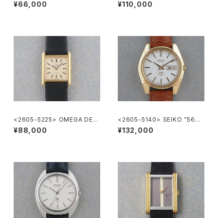
eve
NITH "Museum Watch"
¥66,000
¥110,000
<2605-5225> OMEGA DE V
<2605-5140> SEIKO ”56K
ILE
S" KING SEIKO
¥88,000
¥132,000