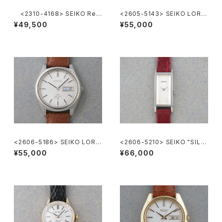
<2310-4168> SEIKO Ref.
<2605-5143> SEIKO LORD
2419-0010
MATIC
¥49,500
¥55,000
<2606-5186> SEIKO LORD
<2606-5210> SEIKO "SILV
MATIC
ER885" rectangular case
¥55,000
¥66,000