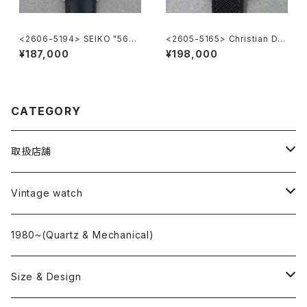
<2606-5194> SEIKO "56G
<2605-5165> Christian Dio
S" Grand Seiko
r
¥187,000
¥198,000
CATEGORY
取扱店舗
L o'clock
Vintage watch
"delve"
海外ブランド
1980~(Quartz & Mechanical)
OMEGA
国産ブランド
Size & Design