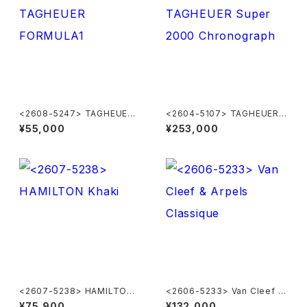
<2608-5247> TAGHEUER
<2604-5107> TAGHEUER S
FORMULA1
uper 2000 Chronograph
¥55,000
¥253,000
<2607-5238> HAMILTON
<2606-5233> Van Cleef &
Khaki
Arpels Classique
¥75,900
¥132,000