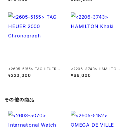
<2605-5155> TAG HEUER 2
<2206-3743> HAMILTON
000 Chronograph
Khaki
¥220,000
¥66,000
その他の商品