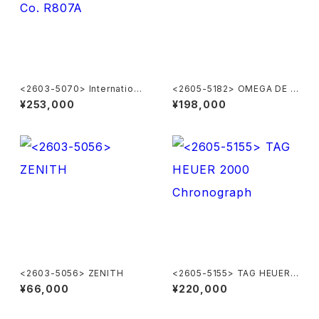
<2603-5070> Internationa
<2605-5182> OMEGA DE V
l Watch Co. R807A
ILLE
¥253,000
¥198,000
<2603-5056> ZENITH
<2605-5155> TAG HEUER 2
000 Chronograph
¥66,000
¥220,000