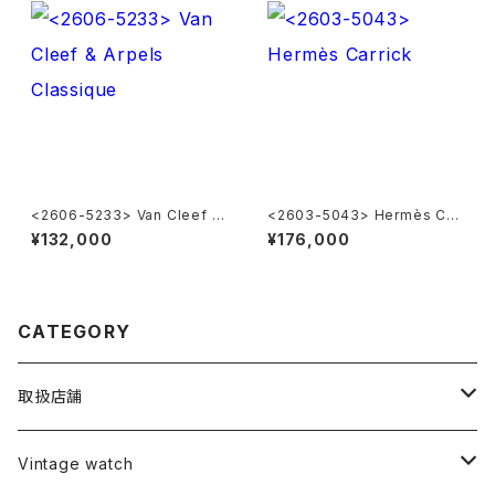
<2606-5233> Van Cleef &
<2603-5043> Hermès Car
Arpels Classique
rick
¥132,000
¥176,000
CATEGORY
取扱店舗
L o'clock
Vintage watch