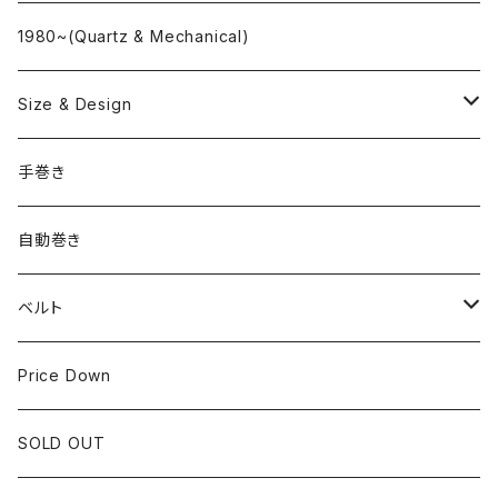
"delve"
海外ブランド
1980~(Quartz & Mechanical)
OMEGA
国産ブランド
Size & Design
ROLEX
SEIKO
~24.9mm
手巻き
LONGINES
CITIZEN
25mm~29.9mm
自動巻き
IWC
OTHER BRAND
30mm~34.9mm
ベルト
CORUM
35mm~39.9mm
HIRSCHベルト
Price Down
OTHER BRAND
40mm~
SSブレスレット
SOLD OUT