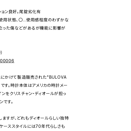
ディション良好。尾錠劣化有
未使用状態、〇…使用感程度のわずかな
立った傷などがあるが機能に影響が
寺）
p/00006
代にかけて製造販売された"BULOVA
）"です。時計本体はアメリカの時計メー
インをクリスチャン・ディオールが担っ
ンです。
しますが、どれもディオールらしい独特
ケーススタイルには70年代らしさも