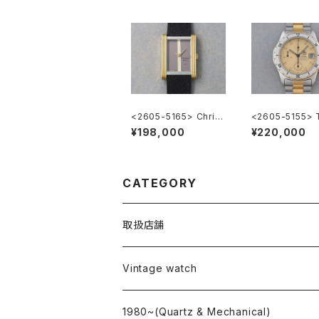
<2605-5165> Christ
<2605-5155> 
ian Dior
EUER 2000 Ch
¥198,000
¥220,000
raph
CATEGORY
取扱店舗
L o'clock
Vintage watch
"delve"
海外ブランド
1980~(Quartz & Mechanical)