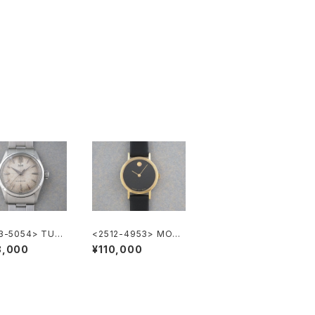
3-5054> TUD
<2512-4953> MOVA
YSTER
DO ZENITH "Museu
8,000
¥110,000
m Watch"