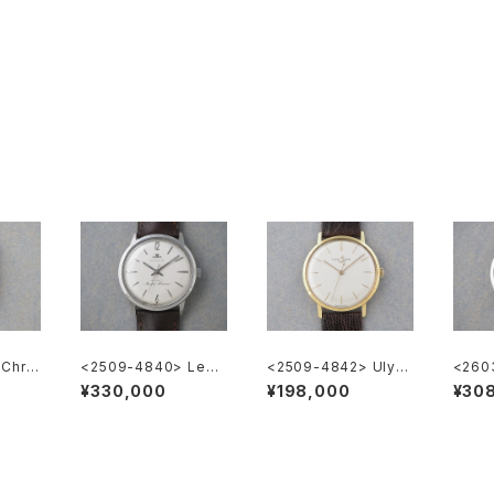
Chris
<2509-4840> LeCo
<2509-4842> Ulyss
<260
ultre Master Marine
e Nardin
OR O
¥330,000
¥198,000
¥30
r