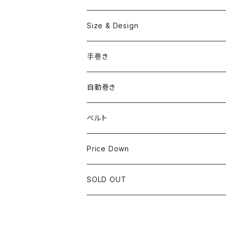
OMEGA
国産ブランド
Size & Design
ROLEX
SEIKO
~24.9mm
手巻き
LONGINES
CITIZEN
25mm~29.9mm
自動巻き
IWC
OTHER BRAND
30mm~34.9mm
ベルト
CORUM
35mm~39.9mm
HIRSCHベルト
Price Down
OTHER BRAND
40mm~
SSブレスレット
SOLD OUT
Square Case