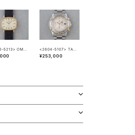
6-5213> OME
<2604-5107> TAGH
eneve
EUER Super 2000 C
,000
¥253,000
hronograph