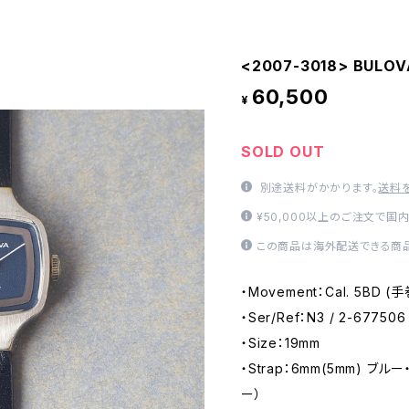
<2007-3018> BULOVA
60,500
¥
SOLD OUT
別途送料がかかります。
送料
¥50,000以上のご注文で国
この商品は海外配送できる商品
・Movement：Cal. 5BD 
・Ser/Ref：N3 / 2-677506
・Size：19mm
・Strap：6mm(5mm) ブ
ー）