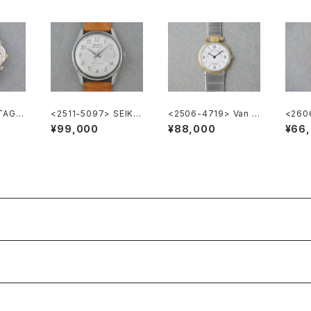
TAG H
<2511-5097> SEIKO
<2506-4719> Van C
<260
ronog
Lord Marvel
leef & Arpels la coll
GA G
¥99,000
¥88,000
¥66
ection