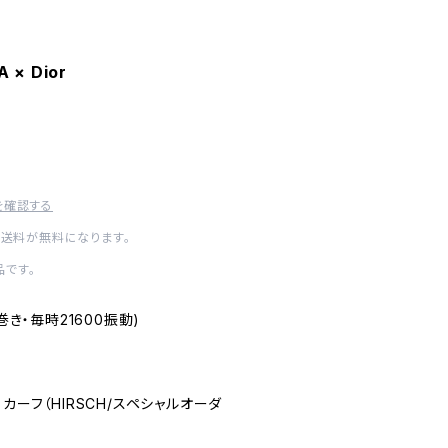
 × Dior
を確認する
内送料が無料になります。
です。
(手巻き・毎時21600振動)
ルー・カーフ（HIRSCH/スペシャルオーダ