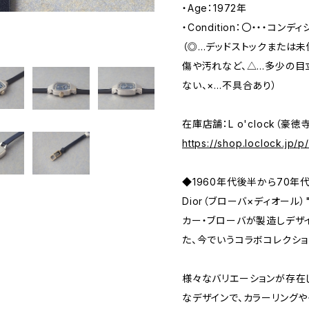
・Age：1972年
・Condition：〇・・・コン
（◎…デッドストックまたは
傷や汚れなど、△…多少の目
ない、×…不具合あり）
在庫店舗：L o'clock（豪徳
https://shop.loclock.jp/
◆1960年代後半から70年
Dior（ブローバ×ディオール
カー・ブローバが製造しデザ
た、今でいうコラボコレクショ
様々なバリエーションが存在
なデザインで、カラーリングや