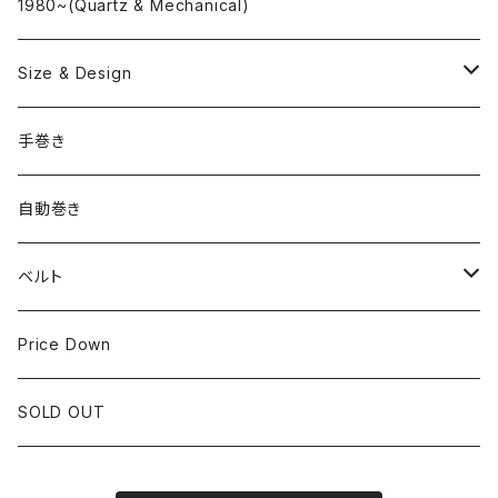
"delve"
海外ブランド
1980~(Quartz & Mechanical)
OMEGA
国産ブランド
Size & Design
ROLEX
SEIKO
~24.9mm
手巻き
LONGINES
CITIZEN
25mm~29.9mm
自動巻き
IWC
OTHER BRAND
30mm~34.9mm
ベルト
CORUM
35mm~39.9mm
HIRSCHベルト
Price Down
OTHER BRAND
40mm~
SSブレスレット
SOLD OUT
Square Case