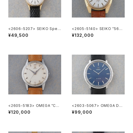
<2606-5207> SEIKO Speci
<2605-5140> SEIKO ”56K
al
S" KING SEIKO
¥49,500
¥132,000
<2605-5183> OMEGA ”Cal.
<2603-5067> OMEGA DE-
285"
VILLE
¥120,000
¥99,000