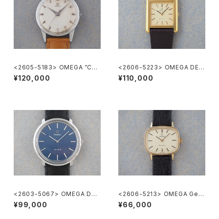
<2605-5183> OMEGA ”Cal.
<2606-5223> OMEGA DE V
285"
ILLE
¥120,000
¥110,000
<2603-5067> OMEGA DE-
<2606-5213> OMEGA Gen
VILLE
eve
¥99,000
¥66,000