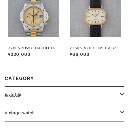
<2605-5155> TAG HEUER 2
<2606-5213> OMEGA Gen
000 Chronograph
eve
¥220,000
¥66,000
CATEGORY
取扱店舗
L o'clock
Vintage watch