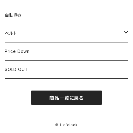
LONGINES
CITIZEN
25mm~29.9mm
自動巻き
IWC
OTHER BRAND
30mm~34.9mm
ベルト
CORUM
35mm~39.9mm
HIRSCHベルト
Price Down
OTHER BRAND
40mm~
SSブレスレット
SOLD OUT
Square Case
商品一覧に戻る
Black Dial
Colored Dial
© L o'clock