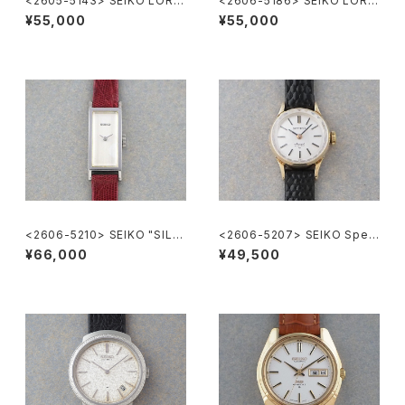
<2605-5143> SEIKO LORD
<2606-5186> SEIKO LORD
MATIC
MATIC
¥55,000
¥55,000
<2606-5210> SEIKO "SILV
<2606-5207> SEIKO Speci
ER885" rectangular case
al
¥66,000
¥49,500