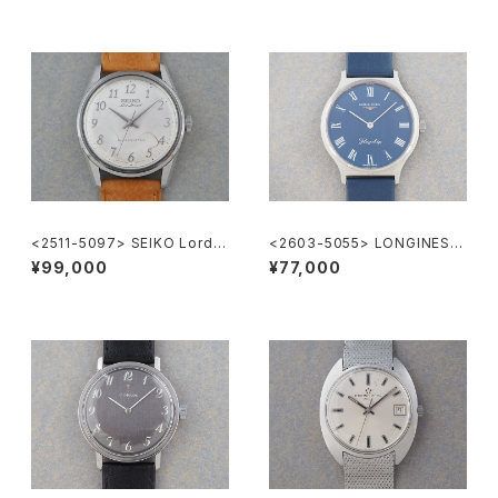
<2511-5097> SEIKO Lord
<2603-5055> LONGINES F
Marvel
lagship
¥99,000
¥77,000