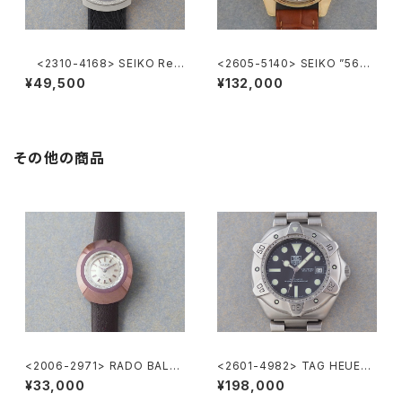
<2310-4168> SEIKO Ref.
<2605-5140> SEIKO ”56K
2418-0010
S" KING SEIKO
¥49,500
¥132,000
その他の商品
<2006-2971> RADO BALVB
<2601-4982> TAG HEUER
OA
Super Professional
¥33,000
¥198,000