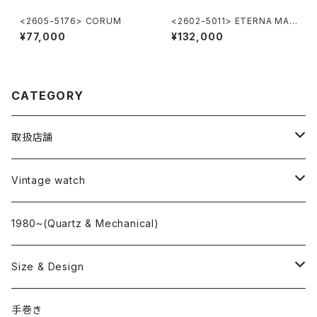
<2605-5176> CORUM
<2602-5011> ETERNA MAT
IC 3003
¥77,000
¥132,000
CATEGORY
取扱店舗
L o'clock
Vintage watch
"delve"
海外ブランド
1980~(Quartz & Mechanical)
OMEGA
国産ブランド
Size & Design
ROLEX
SEIKO
~24.9mm
手巻き