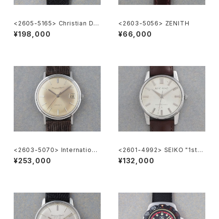
<2605-5165> Christian Dio
<2603-5056> ZENITH
r
¥198,000
¥66,000
<2603-5070> Internationa
<2601-4992> SEIKO "1st"
l Watch Co. R807A
KING SEIKO
¥253,000
¥132,000