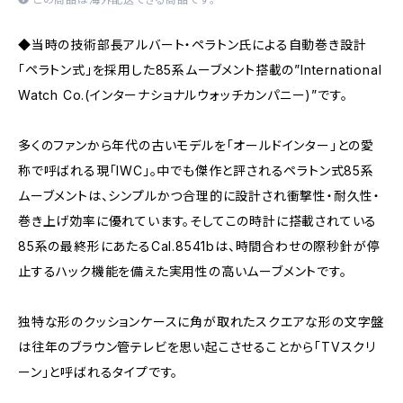
◆当時の技術部長アルバート・ペラトン氏による自動巻き設計
「ペラトン式」を採用した85系ムーブメント搭載の”International
Watch Co.(インターナショナルウォッチカンパニー)”です。
多くのファンから年代の古いモデルを「オールドインター」との愛
称で呼ばれる現「IWC」。中でも傑作と評されるペラトン式85系
ムーブメントは、シンプルかつ合理的に設計され衝撃性・耐久性・
巻き上げ効率に優れています。そしてこの時計に搭載されている
85系の最終形にあたるCal.8541bは、時間合わせの際秒針が停
止するハック機能を備えた実用性の高いムーブメントです。
独特な形のクッションケースに角が取れたスクエアな形の文字盤
は往年のブラウン管テレビを思い起こさせることから「TVスクリ
ーン」と呼ばれるタイプです。