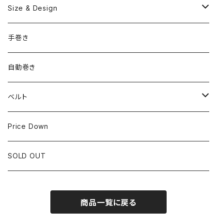
OMEGA
国産ブランド
Size & Design
ROLEX
SEIKO
~24.9mm
手巻き
LONGINES
CITIZEN
25mm~29.9mm
自動巻き
IWC
OTHER BRAND
30mm~34.9mm
ベルト
CORUM
35mm~39.9mm
HIRSCHベルト
Price Down
OTHER BRAND
40mm~
SSブレスレット
SOLD OUT
Square Case
商品一覧に戻る