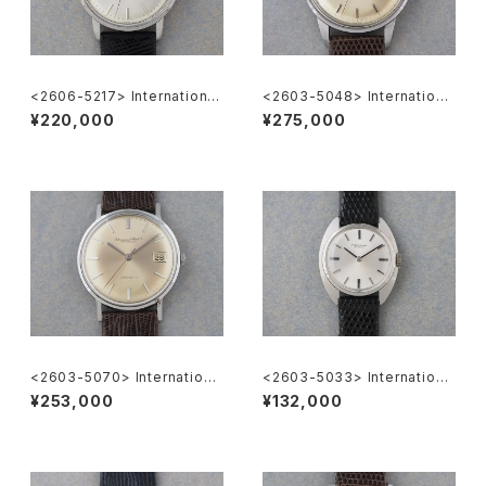
<2606-5217> International
<2603-5048> Internationa
National Co. "TURLER"
l National Co. Ref.648A
¥220,000
¥275,000
<2603-5070> Internationa
<2603-5033> Internationa
l Watch Co. R807A
l Watch Co.
¥253,000
¥132,000