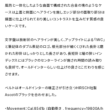
風防と一体化したような曲面で構成された合金の塊のようなケ
ースは上面と側面にヘアラインを施しエッジ部分の面取り部分は
鏡面に仕上げられており美しいコントラストを生みだす質感の良
いケースです。
文字盤は放射状のヘアラインが美しく、アップライトによる「IWC」
と筆記体のダブル表記のロゴ、根元部分が細くくびれた長針と磨
かれた秒針はしっかりとした長さがあり、長短針と幅の狭いイン
デックスにはブラックのセンターラインが施され時間の読み取り
も良好で、オールドインターらしい仕上げの良さとこだわりを感じ
させます。
ベルトはオールドインターの端正さが引き立つHIRSCH社製
Ascotのブラックを合わせました。
・Movement：Cal.8541b (自動巻き , frequency=19800A/h