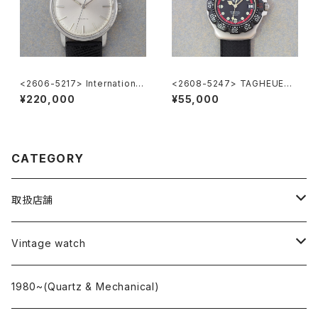
<2606-5217> International
<2608-5247> TAGHEUER
National Co. "TURLER"
FORMULA1
¥220,000
¥55,000
CATEGORY
取扱店舗
L o'clock
Vintage watch
"delve"
海外ブランド
1980~(Quartz & Mechanical)