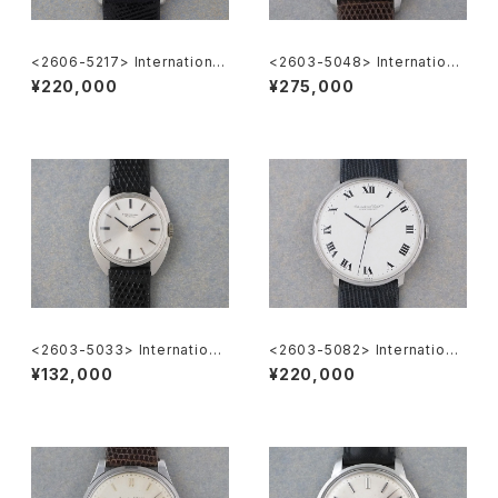
<2606-5217> International
<2603-5048> Internationa
National Co. "TURLER"
l National Co. Ref.648A
¥220,000
¥275,000
<2603-5033> Internationa
<2603-5082> International
l Watch Co.
Watch Co. Cal.402
¥132,000
¥220,000