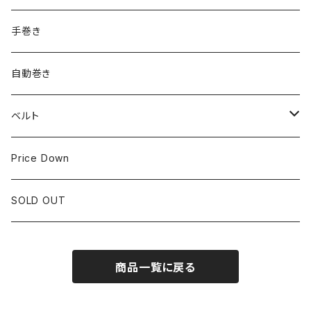
ROLEX
SEIKO
~24.9mm
手巻き
LONGINES
CITIZEN
25mm~29.9mm
自動巻き
IWC
OTHER BRAND
30mm~34.9mm
ベルト
CORUM
35mm~39.9mm
HIRSCHベルト
Price Down
OTHER BRAND
40mm~
SSブレスレット
SOLD OUT
Square Case
商品一覧に戻る
Black Dial