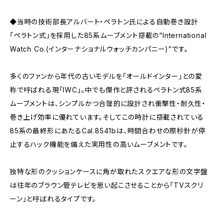
◆当時の技術部長アルバート・ペラトン氏による自動巻き設計
「ペラトン式」を採用した85系ムーブメント搭載の”International
Watch Co.(インターナショナルウォッチカンパニー)”です。
多くのファンから年代の古いモデルを「オールドインター」との愛
称で呼ばれる現「IWC」。中でも傑作と評されるペラトン式85系
ムーブメントは、シンプルかつ合理的に設計され衝撃性・耐久性・
巻き上げ効率に優れています。そしてこの時計に搭載されている
85系の最終形にあたるCal.8541bは、時間合わせの際秒針が停
止するハック機能を備えた実用性の高いムーブメントです。
独特な形のクッションケースに角が取れたスクエアな形の文字盤
は往年のブラウン管テレビを思い起こさせることから「TVスクリ
ーン」と呼ばれるタイプです。