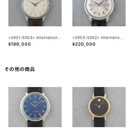
<2601-5003> International
<2603-5062> International
National Watch Co. Cal.89
National Co. Ref.648A
¥198,000
¥220,000
その他の商品