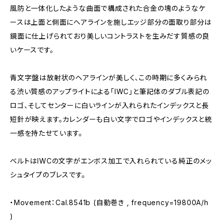
風防と一体化したような曲面で構成された合金の塊のようなケ
ースは上面と側面にヘアラインを施しエッジ部分の面取り部分は
鏡面に仕上げられており美しいコントラストを生みだす質感の良
いケースです。
青文字盤は放射状のヘアラインが美しく、この時期に多くみられ
る渋い質感のアップライトによる「IWC」と筆記体のダブル表記の
ロゴ、そしてセンターに白いラインが入れられたインデックスと長
短針が映えます。カレンダーも白い文字でロゴやインデックスと統
一感を持たせています。
ベルトはIWCの文字がエンボス加工で入れられている純正のメッ
シュタイプのブレスです。
・Movement：Cal.8541b (自動巻き , frequency=19800A/h
)