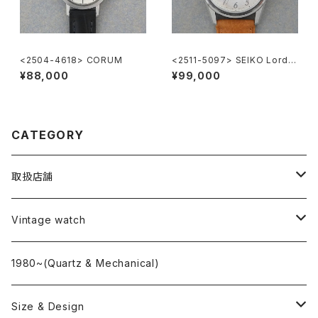
<2504-4618> CORUM
<2511-5097> SEIKO Lord
Marvel
¥88,000
¥99,000
CATEGORY
取扱店舗
L o'clock
Vintage watch
"delve"
海外ブランド
1980~(Quartz & Mechanical)
OMEGA
国産ブランド
Size & Design