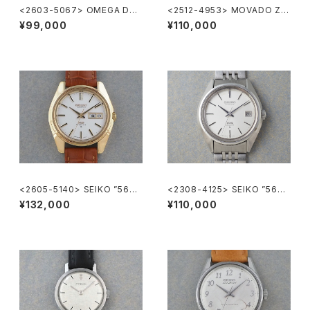
<2603-5067> OMEGA DE-
<2512-4953> MOVADO ZE
VILLE
NITH "Museum Watch"
¥99,000
¥110,000
<2605-5140> SEIKO ”56K
<2308-4125> SEIKO ”56K
S" KING SEIKO
S" KING SEIKO
¥132,000
¥110,000