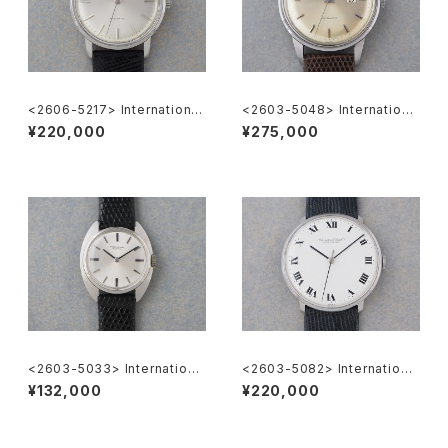
<2606-5217> International
<2603-5048> Internationa
National Co. "TURLER"
l National Co. Ref.648A
¥220,000
¥275,000
<2603-5033> Internationa
<2603-5082> International
l Watch Co.
Watch Co. Cal.402
¥132,000
¥220,000