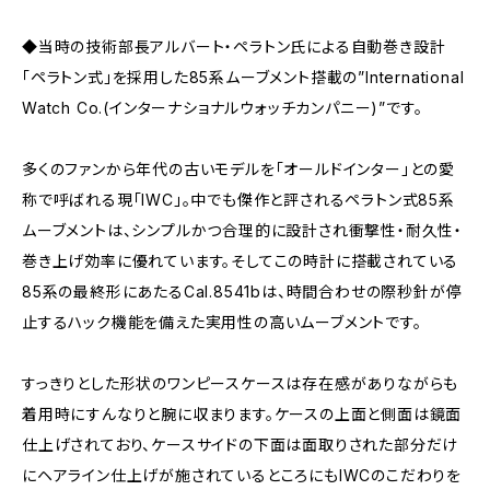
◆当時の技術部長アルバート・ペラトン氏による自動巻き設計
「ペラトン式」を採用した85系ムーブメント搭載の”International
Watch Co.(インターナショナルウォッチカンパニー)”です。
多くのファンから年代の古いモデルを「オールドインター」との愛
称で呼ばれる現「IWC」。中でも傑作と評されるペラトン式85系
ムーブメントは、シンプルかつ合理的に設計され衝撃性・耐久性・
巻き上げ効率に優れています。そしてこの時計に搭載されている
85系の最終形にあたるCal.8541bは、時間合わせの際秒針が停
止するハック機能を備えた実用性の高いムーブメントです。
すっきりとした形状のワンピースケースは存在感がありながらも
着用時にすんなりと腕に収まります。ケースの上面と側面は鏡面
仕上げされており、ケースサイドの下面は面取りされた部分だけ
にヘアライン仕上げが施されているところにもIWCのこだわりを