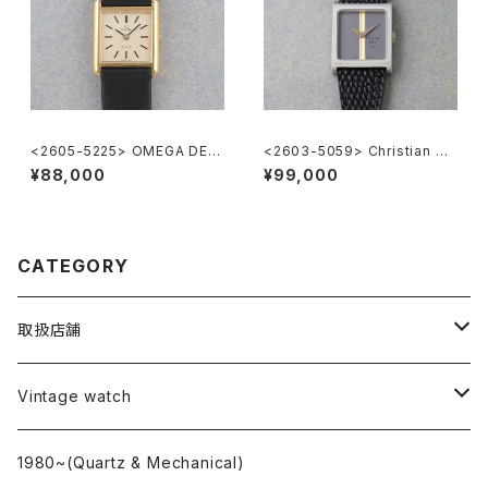
<2605-5225> OMEGA DE V
<2603-5059> Christian Di
ILE
or
¥88,000
¥99,000
CATEGORY
取扱店舗
L o'clock
Vintage watch
"delve"
海外ブランド
1980~(Quartz & Mechanical)