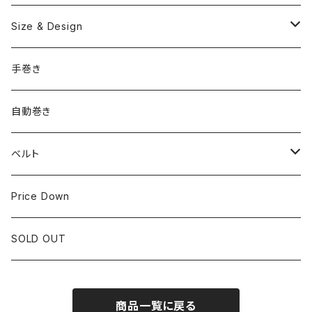
OMEGA
国産ブランド
Size & Design
ROLEX
SEIKO
~24.9mm
手巻き
LONGINES
CITIZEN
25mm~29.9mm
自動巻き
IWC
OTHER BRAND
30mm~34.9mm
ベルト
CORUM
35mm~39.9mm
HIRSCHベルト
Price Down
OTHER BRAND
40mm~
SSブレスレット
SOLD OUT
Square Case
商品一覧に戻る