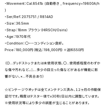
・Movement：Cal.8541b (自動巻き , frequency=19800A/h
)
・Ser/Ref：2075751 / R814AD
・Size：36.5mm
・Strap：18mm ブラウン（HIRSCH/Osiris）
・Age：1970年代
・Condition：〇・・・コンディション良好。
Price：180,000円（税込：198,000円）＋送料550円
（◎…デッドストックまたは未使用状態、〇…使用感程度のわずか
な傷や汚れなど、△…多少の目立った傷などがあるが機能に影
響がない、×…不具合あり）
☆ビンテージウオッチは全てメンテナンス済み、１２ヶ月の作動保
証付です。精度はテスター値で±30秒/日以内に調整しています。
※使用状況等により多少の誤差が生じることがあります。