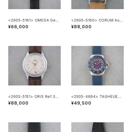
<2605-5161> OMEGA Gene
<2605-5160> CORUM Auto
ve
matic
¥66,000
¥88,000
<2605-5151> ORIS Ref.302
<2505-4694> TAGHEUER
-7285B ”POINTER DATE"
FORMULA1
¥88,000
¥49,500