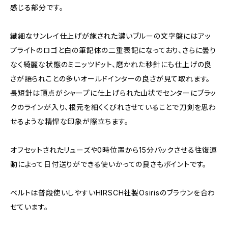
感じる部分です。
繊細なサンレイ仕上げが施された濃いブルーの文字盤にはアッ
プライトのロゴと白の筆記体の二重表記になっており、さらに曇り
なく綺麗な状態のミニッツドット、磨かれた秒針にも仕上げの良
さが語られことの多いオールドインターの良さが見て取れます。
長短針は頂点がシャープに仕上げられた山状でセンターにブラッ
クのラインが入り、根元を細くくびれさせていることで刀剣を思わ
せるような精悍な印象が際立ちます。
オフセットされたリューズや0時位置から15分バックさせる往復運
動によって日付送りができる使いかっての良さもポイントです。
ベルトは普段使いしやすいHIRSCH社製Osirisのブラウンを合わ
せています。