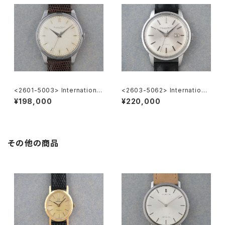
<2601-5003> International
<2603-5062> International
National Watch Co. Cal.89
National Co. Ref.648A
¥198,000
¥220,000
その他の商品