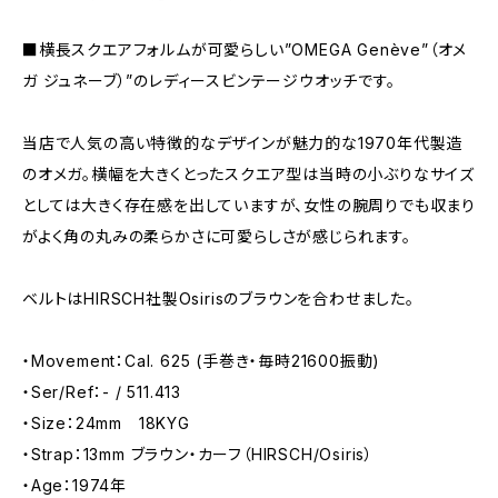
■横長スクエアフォルムが可愛らしい”OMEGA Genève”（オメ
ガ ジュネーブ）”のレディースビンテージウオッチです。
当店で人気の高い特徴的なデザインが魅力的な1970年代製造
のオメガ。横幅を大きくとったスクエア型は当時の小ぶりなサイズ
としては大きく存在感を出していますが、女性の腕周りでも収まり
がよく角の丸みの柔らかさに可愛らしさが感じられます。
ベルトはHIRSCH社製Osirisのブラウンを合わせました。
・Movement：Cal. 625 (手巻き・毎時21600振動)
・Ser/Ref：- / 511.413
・Size：24mm 18KYG
・Strap：13mm ブラウン・カーフ（HIRSCH/Osiris）
・Age：1974年