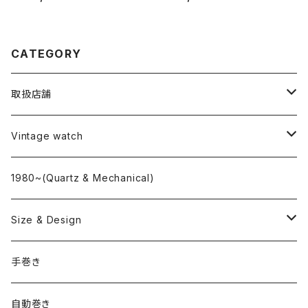
CATEGORY
取扱店舗
L o'clock
Vintage watch
"delve"
海外ブランド
1980~(Quartz & Mechanical)
OMEGA
国産ブランド
Size & Design
ROLEX
SEIKO
~24.9mm
手巻き
LONGINES
CITIZEN
25mm~29.9mm
自動巻き