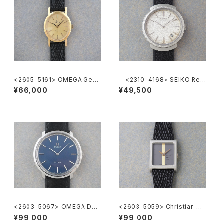
<2605-5161> OMEGA Gene
<2310-4168> SEIKO Ref.
ve
2419-0010
¥66,000
¥49,500
<2603-5067> OMEGA DE-
<2603-5059> Christian Di
VILLE
or
¥99,000
¥99,000