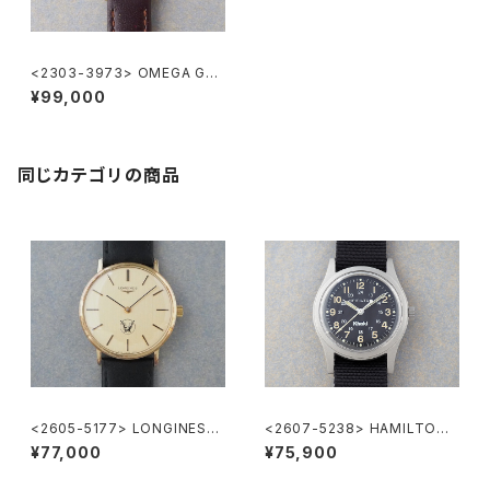
<2303-3973> OMEGA Gen
eve 18KYG
¥99,000
同じカテゴリの商品
<2605-5177> LONGINES
<2607-5238> HAMILTON
”大正製薬”
Khaki
¥77,000
¥75,900