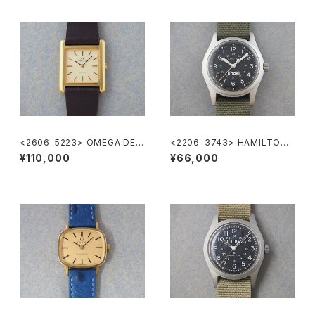
<2606-5223> OMEGA DE V
<2206-3743> HAMILTON
ILLE
Khaki
¥110,000
¥66,000