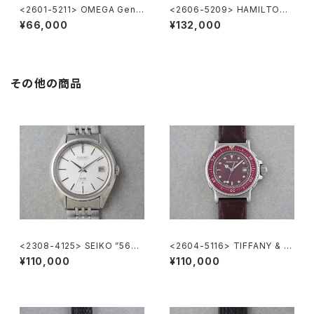
<2601-5211> OMEGA Gene
<2606-5209> HAMILTON
ve
Khaki "L.L.Bean"
¥66,000
¥132,000
その他の商品
<2308-4125> SEIKO ”56K
<2604-5116> TIFFANY & C
S" KING SEIKO
o. Diver's
¥110,000
¥110,000