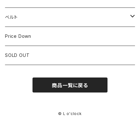
IWC
OTHER BRAND
30mm~34.9mm
ベルト
CORUM
35mm~39.9mm
HIRSCHベルト
Price Down
OTHER BRAND
40mm~
SSブレスレット
SOLD OUT
Square Case
商品一覧に戻る
© L o'clock