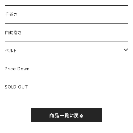
ROLEX
SEIKO
~24.9mm
手巻き
LONGINES
CITIZEN
25mm~29.9mm
自動巻き
IWC
OTHER BRAND
30mm~34.9mm
ベルト
CORUM
35mm~39.9mm
HIRSCHベルト
Price Down
OTHER BRAND
40mm~
SSブレスレット
SOLD OUT
Square Case
商品一覧に戻る
Black Dial