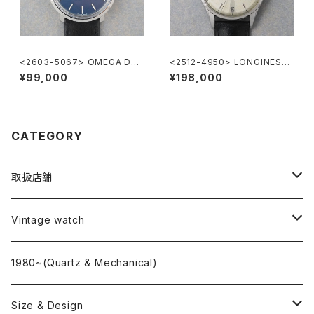
<2603-5067> OMEGA DE-
<2512-4950> LONGINES
VILLE
"Cal.12.68.ZS"
¥99,000
¥198,000
CATEGORY
取扱店舗
L o'clock
Vintage watch
"delve"
海外ブランド
1980~(Quartz & Mechanical)
OMEGA
国産ブランド
Size & Design