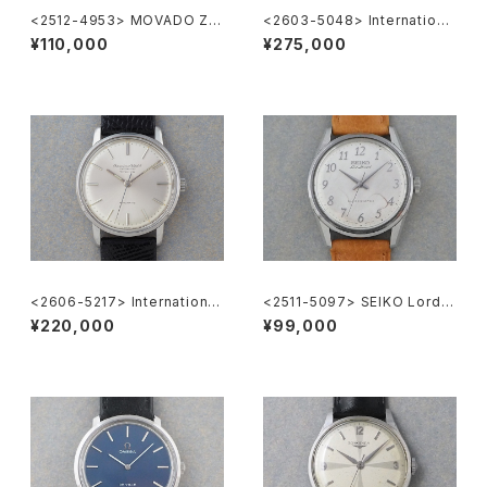
<2512-4953> MOVADO ZE
<2603-5048> Internationa
NITH "Museum Watch"
l National Co. Ref.648A
¥110,000
¥275,000
<2606-5217> International
<2511-5097> SEIKO Lord
National Co. "TURLER"
Marvel
¥220,000
¥99,000