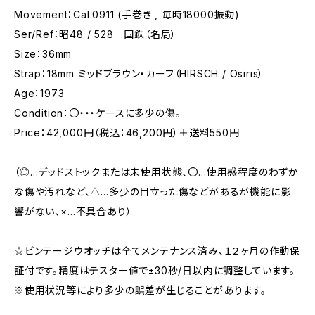
Movement：Cal.0911 (手巻き , 毎時18000振動)
Ser/Ref：昭48 / 528 国鉄（名局）
Size：36mm
Strap：18mm ミッドブラウン・カーフ（HIRSCH / Osiris）
Age：1973
Condition：〇・・・ケースに多少の傷。
Price：42,000円（税込：46,200円）＋送料550円
（◎…デッドストックまたは未使用状態、〇…使用感程度のわずか
な傷や汚れなど、△…多少の目立った傷などがあるが機能に影
響がない、×…不具合あり）
☆ビンテージウオッチは全てメンテナンス済み、１２ヶ月の作動保
証付です。精度はテスター値で±30秒/日以内に調整しています。
※使用状況等により多少の誤差が生じることがあります。