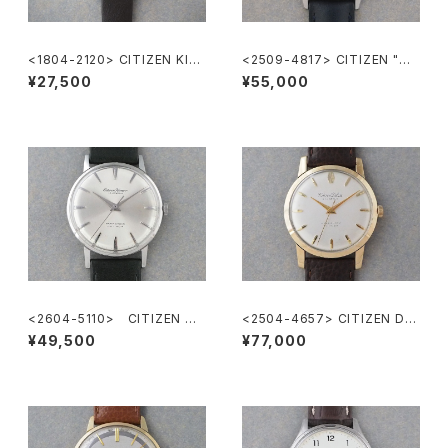
<1804-2120> CITIZEN KIN
<2509-4817> CITIZEN "熊
DERTIME
鉄" Homer
¥27,500
¥55,000
<2604-5110> CITIZEN Ho
<2504-4657> CITIZEN DE
mer
LUXE
¥49,500
¥77,000