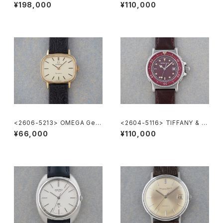
r
S" KING SEIKO
¥198,000
¥110,000
<2606-5213> OMEGA Gen
<2604-5116> TIFFANY & C
eve
o. Diver's
¥66,000
¥110,000