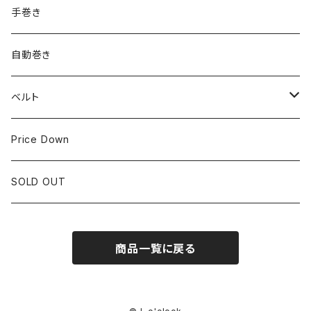
ROLEX
SEIKO
~24.9mm
手巻き
LONGINES
CITIZEN
25mm~29.9mm
自動巻き
IWC
OTHER BRAND
30mm~34.9mm
ベルト
CORUM
35mm~39.9mm
HIRSCHベルト
Price Down
OTHER BRAND
40mm~
SSブレスレット
SOLD OUT
Square Case
商品一覧に戻る