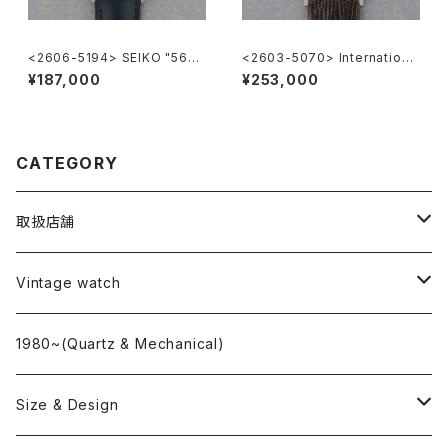
<2606-5194> SEIKO "56G
<2603-5070> Internationa
S" Grand Seiko
l Watch Co. R807A
¥187,000
¥253,000
CATEGORY
取扱店舗
L o'clock
Vintage watch
"delve"
海外ブランド
1980~(Quartz & Mechanical)
OMEGA
国産ブランド
Size & Design