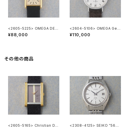
<2605-5225> OMEGA DE V
<2604-5106> OMEGA Gen
ILE
eve
¥88,000
¥110,000
その他の商品
<2605-5165> Christian Dio
<2308-4125> SEIKO ”56K