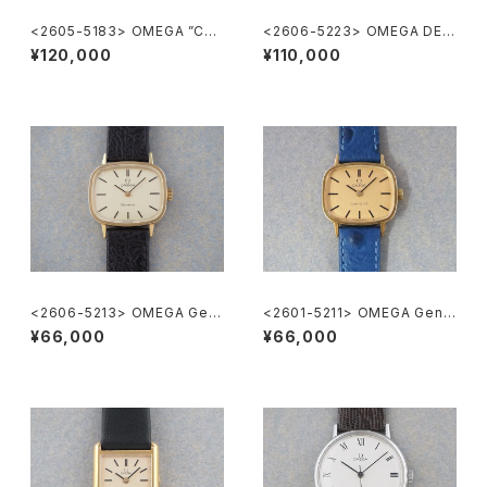
<2605-5183> OMEGA ”Cal.
<2606-5223> OMEGA DE V
285"
ILLE
¥120,000
¥110,000
<2606-5213> OMEGA Gen
<2601-5211> OMEGA Gene
eve
ve
¥66,000
¥66,000