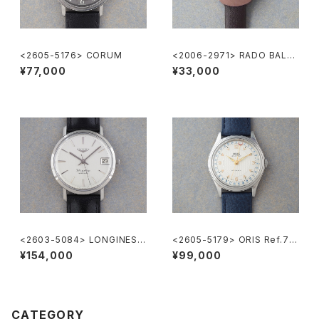
<2605-5176> CORUM
<2006-2971> RADO BALVB
OA
¥77,000
¥33,000
<2603-5084> LONGINES F
<2605-5179> ORIS Ref.74
lagShip Cal.345
70 ”POINTER DATE"
¥154,000
¥99,000
CATEGORY