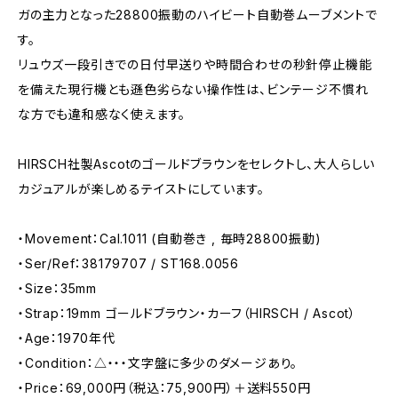
ガの主力となった28800振動のハイビート自動巻ムーブメントで
す。
リュウズ一段引きでの日付早送りや時間合わせの秒針停止機能
を備えた現行機とも遜色劣らない操作性は、ビンテージ不慣れ
な方でも違和感なく使えます。
HIRSCH社製Ascotのゴールドブラウンをセレクトし、大人らしい
カジュアルが楽しめるテイストにしています。
・Movement：Cal.1011 (自動巻き , 毎時28800振動)
・Ser/Ref：38179707 / ST168.0056
・Size：35mm
・Strap：19mm ゴールドブラウン・カーフ（HIRSCH / Ascot）
・Age：1970年代
・Condition：△・・・文字盤に多少のダメージあり。
・Price：69,000円（税込：75,900円）＋送料550円