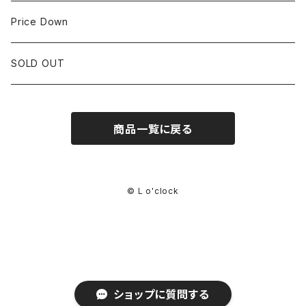
CORUM
35mm~39.9mm
HIRSCHベルト
Price Down
OTHER BRAND
40mm~
SSブレスレット
SOLD OUT
Square Case
商品一覧に戻る
© L o'clock
ショップに質問する