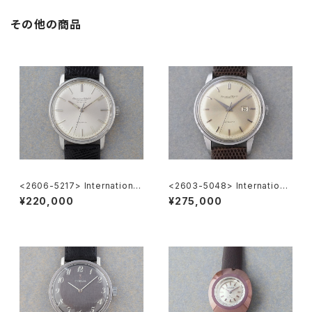
その他の商品
<2606-5217> International
<2603-5048> Internationa
National Co. "TURLER"
l National Co. Ref.648A
¥220,000
¥275,000