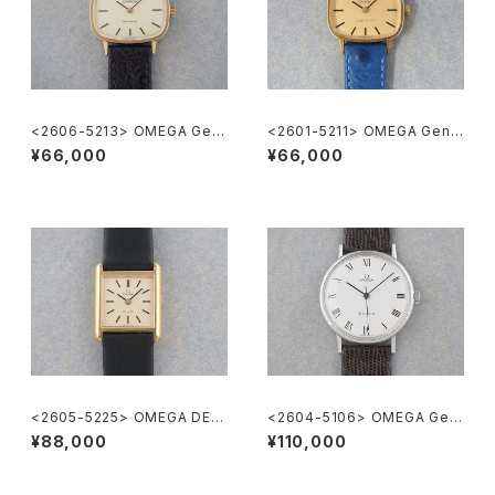
<2606-5213> OMEGA Gen
<2601-5211> OMEGA Gene
eve
ve
¥66,000
¥66,000
<2605-5225> OMEGA DE V
<2604-5106> OMEGA Gen
ILE
eve
¥88,000
¥110,000