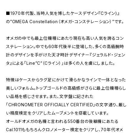
■1970年代製、当時人気を博したケースデザイン『Cライン)』
の”OMEGA Constellation（オメガ・コンステレーション）”です。
オメガの中でも最上位機種にあたり現在も高い人気を誇るコン
ステレーション。中でも60年代後半に登場した、多くの高級腕時
計のデザインを手がけた天才時計デザイナー『ジェラルド・ジェン
タ』による「Line”C”（Cライン）」は多くの人を虜にしました。
特徴はケースからラグ足にかけて滑らかなラインで一体となった
美しいフォルム。トップゴールドの高級感がさらに最上位機種らし
い品格を感じさせます。また、文字盤に記された
「CHRONOMETER OFFICIALLY CERTIFIED」の文字通り、厳し
い精度検定をクリアしたムーブメントを搭載しています。
オールドオメガの名機と言われる550番台の後継機にあたる
Cal.1011ももちろんクロノメーター検定をクリアし、70年代オメ