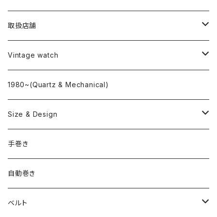
取扱店舗
L o'clock
Vintage watch
"delve"
海外ブランド
1980~(Quartz & Mechanical)
OMEGA
国産ブランド
Size & Design
ROLEX
SEIKO
~24.9mm
手巻き
LONGINES
CITIZEN
25mm~29.9mm
自動巻き
IWC
OTHER BRAND
30mm~34.9mm
ベルト