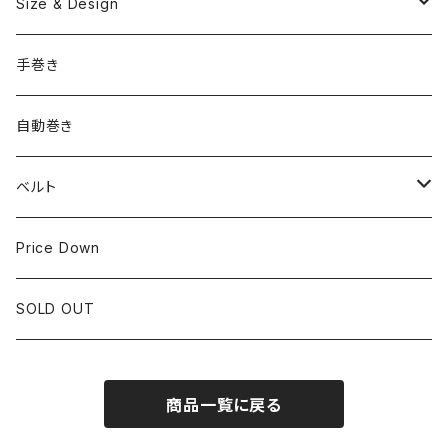
国産ブランド
Size & Design
ROLEX
SEIKO
~24.9mm
手巻き
LONGINES
CITIZEN
25mm~29.9mm
自動巻き
IWC
OTHER BRAND
30mm~34.9mm
ベルト
CORUM
35mm~39.9mm
HIRSCHベルト
Price Down
OTHER BRAND
40mm~
SSブレスレット
SOLD OUT
Square Case
商品一覧に戻る
Black Dial