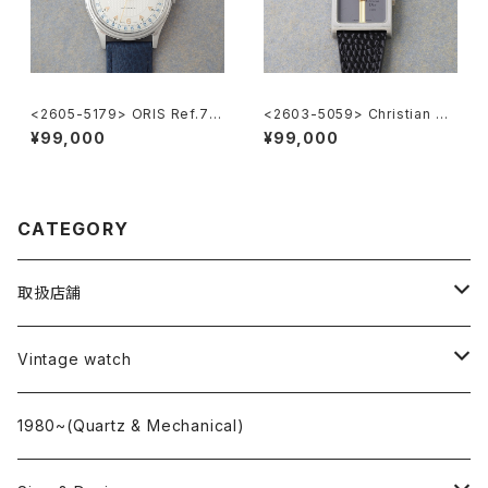
<2605-5179> ORIS Ref.74
<2603-5059> Christian Di
70 ”POINTER DATE"
or
¥99,000
¥99,000
CATEGORY
取扱店舗
L o'clock
Vintage watch
"delve"
海外ブランド
1980~(Quartz & Mechanical)
OMEGA