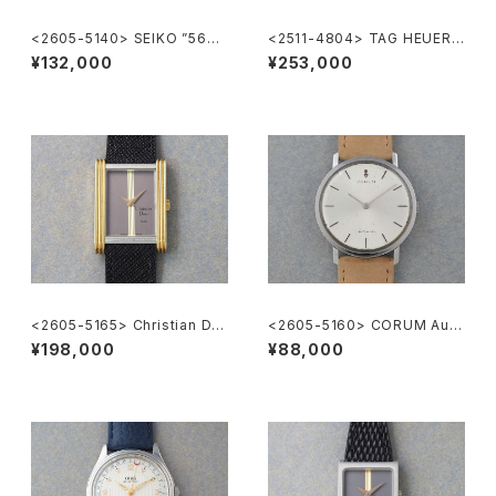
<2605-5140> SEIKO ”56K
<2511-4804> TAG HEUER
S" KING SEIKO
Super 2000 Chronograph
¥132,000
¥253,000
<2605-5165> Christian Dio
<2605-5160> CORUM Auto
r
matic
¥198,000
¥88,000