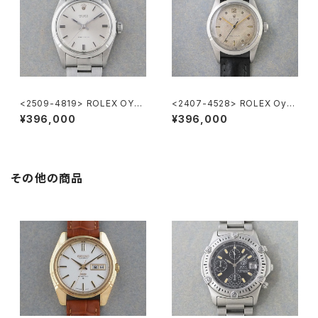
<2509-4819> ROLEX OYS
<2407-4528> ROLEX Oyst
TER PRECISION Ref.6426
er SPEEDKING Ref.6056
¥396,000
¥396,000
その他の商品