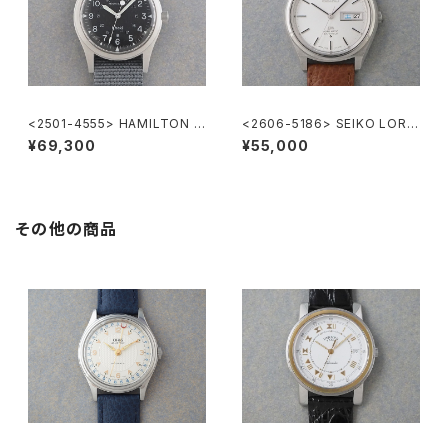
<2501-4555> HAMILTON K
<2606-5186> SEIKO LORD
haki
MATIC
¥69,300
¥55,000
その他の商品