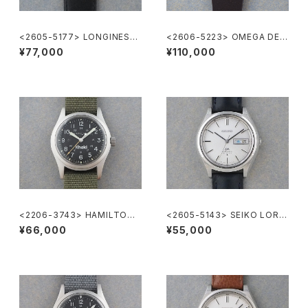
<2605-5177> LONGINES
<2606-5223> OMEGA DE V
”大正製薬”
ILLE
¥77,000
¥110,000
<2206-3743> HAMILTON
<2605-5143> SEIKO LORD
Khaki
MATIC
¥66,000
¥55,000