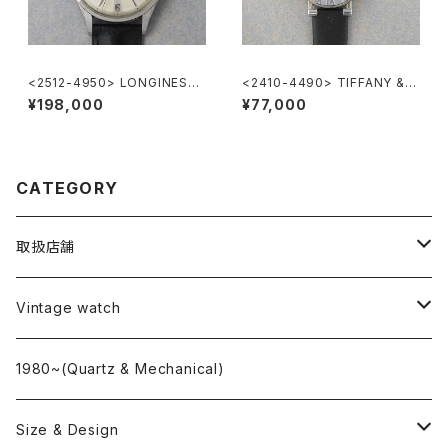
<2512-4950> LONGINES
<2410-4490> TIFFANY & C
"Cal.12.68.ZS"
o. Atlas
¥198,000
¥77,000
CATEGORY
取扱店舗
L o'clock
Vintage watch
"delve"
海外ブランド
1980~(Quartz & Mechanical)
OMEGA
国産ブランド
Size & Design