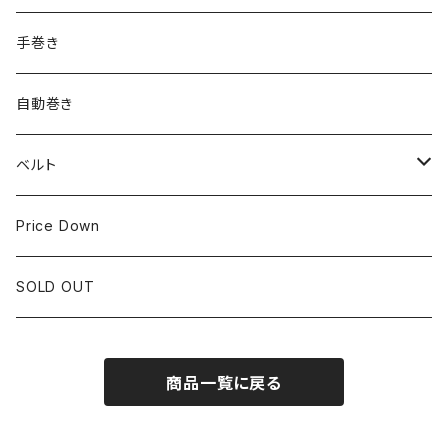
ROLEX
SEIKO
~24.9mm
手巻き
LONGINES
CITIZEN
25mm~29.9mm
自動巻き
IWC
OTHER BRAND
30mm~34.9mm
ベルト
CORUM
35mm~39.9mm
HIRSCHベルト
Price Down
OTHER BRAND
40mm~
SSブレスレット
SOLD OUT
Square Case
商品一覧に戻る
Black Dial