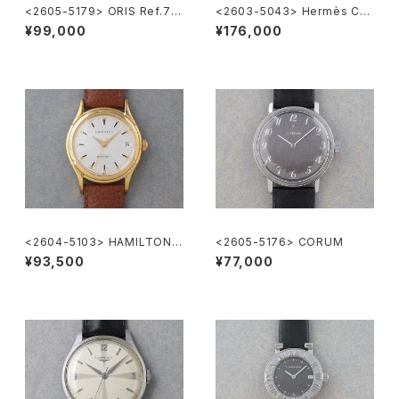
<2605-5179> ORIS Ref.74
<2603-5043> Hermès Car
70 ”POINTER DATE"
rick
¥99,000
¥176,000
<2604-5103> HAMILTON A
<2605-5176> CORUM
utomatic
¥93,500
¥77,000