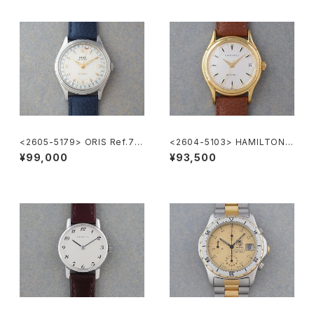
<2605-5179> ORIS Ref.74
<2604-5103> HAMILTON A
70 ”POINTER DATE"
utomatic
¥99,000
¥93,500