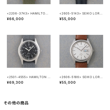
<2206-3743> HAMILTON
<2605-5143> SEIKO LORD
Khaki
MATIC
¥66,000
¥55,000
<2501-4555> HAMILTON K
<2606-5186> SEIKO LORD
haki
MATIC
¥69,300
¥55,000
その他の商品